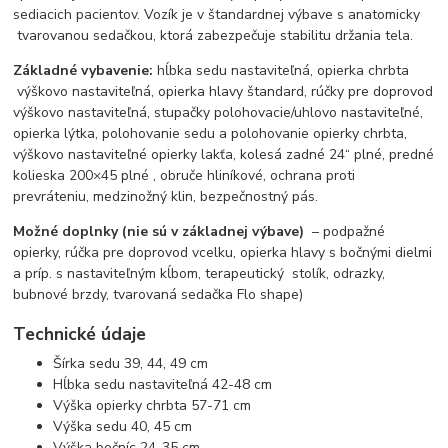
sediacich pacientov. Vozík je v štandardnej výbave s anatomicky
tvarovanou sedačkou, ktorá zabezpečuje stabilitu držania tela.
Základné vybavenie:
hĺbka sedu nastaviteľná, opierka chrbta
výškovo nastaviteľná, opierka hlavy štandard, rúčky pre doprovod
výškovo nastaviteľná, stupačky polohovacie/uhlovo nastaviteľné,
opierka lýtka, polohovanie sedu a polohovanie opierky chrbta,
výškovo nastaviteľné opierky lakťa, kolesá zadné 24“ plné, predné
kolieska 200×45 plné , obruče hliníkové, ochrana proti
prevráteniu, medzinožný klin, bezpečnostný pás.
Možné doplnky (nie sú v základnej výbave)
– podpažné
opierky, rúčka pre doprovod vcelku, opierka hlavy s bočnými dielmi
a príp. s nastaviteľným kĺbom, terapeutický stolík, odrazky,
bubnové brzdy, tvarovaná sedačka Flo shape)
Technické údaje
Šírka sedu 39, 44, 49 cm
Hĺbka sedu nastaviteľná 42-48 cm
Výška opierky chrbta 57-71 cm
Výška sedu 40, 45 cm
Výška bočníc 24-35 cm