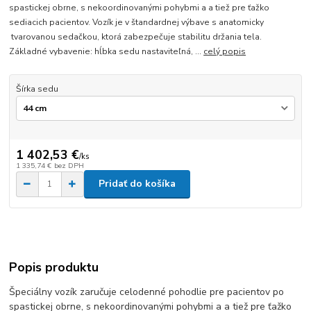
spastickej obrne, s nekoordinovanými pohybmi a a tiež pre ťažko
sediacich pacientov. Vozík je v štandardnej výbave s anatomicky
tvarovanou sedačkou, ktorá zabezpečuje stabilitu držania tela.
Základné vybavenie: hĺbka sedu nastaviteľná, ...
celý popis
Šírka sedu
1 402,53 €
/
ks
1 335,74 €
bez DPH
Pridať do košíka
Popis produktu
Špeciálny vozík zaručuje celodenné pohodlie pre pacientov po
spastickej obrne, s nekoordinovanými pohybmi a a tiež pre ťažko