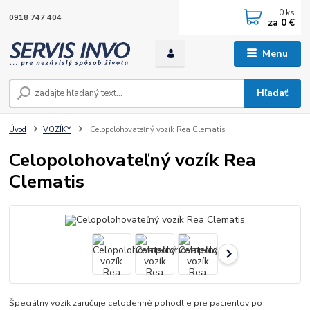
0
ks
0918 747 404
za
0 €
Menu
Hľadať
Úvod
VOZÍKY
Celopolohovateľný vozík Rea Clematis
Celopolohovateľný vozík Rea
Clematis
Špeciálny vozík zaručuje celodenné pohodlie pre pacientov po