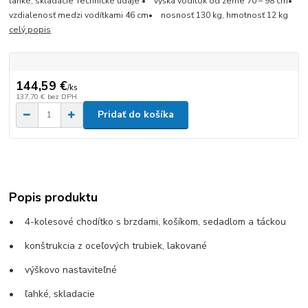
ľahké, skladacie Technické údaje • výška vodítok od zeme 70 – 98 cm•
vzdialenosť medzi vodítkami 46 cm• nosnosť 130 kg, hmotnosť 12 kg
celý popis
144,59 €
/
ks
137,70 €
bez DPH
Pridať do košíka
Popis produktu
• 4-kolesové chodítko s brzdami, košíkom, sedadlom a táckou
• konštrukcia z oceľových trubiek, lakované
• výškovo nastaviteľné
• ľahké, skladacie