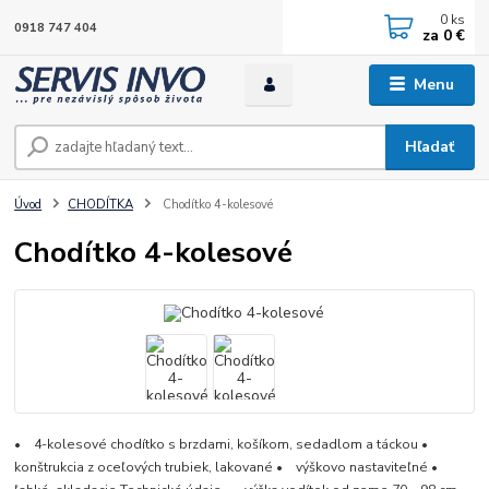
0
ks
0918 747 404
za
0 €
Menu
Hľadať
Úvod
CHODÍTKA
Chodítko 4-kolesové
Chodítko 4-kolesové
• 4-kolesové chodítko s brzdami, košíkom, sedadlom a táckou •
konštrukcia z oceľových trubiek, lakované • výškovo nastaviteľné •