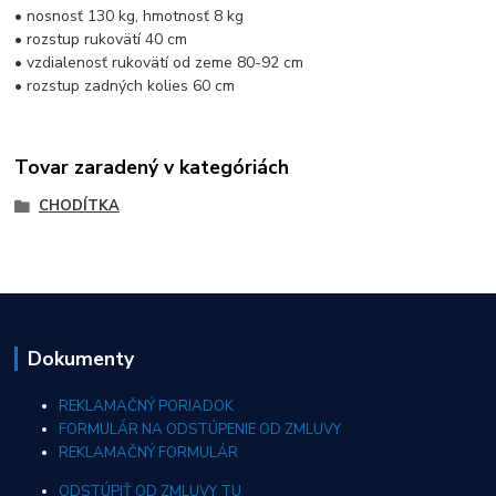
• nosnosť 130 kg, hmotnosť 8 kg
• rozstup rukovätí 40 cm
• vzdialenosť rukovätí od zeme 80-92 cm
• rozstup zadných kolies 60 cm
Tovar zaradený v kategóriách
CHODÍTKA
Dokumenty
REKLAMAČNÝ PORIADOK
FORMULÁR NA ODSTÚPENIE OD ZMLUVY
REKLAMAČNÝ FORMULÁR
ODSTÚPIŤ OD ZMLUVY TU