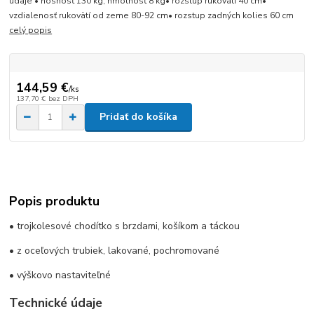
údaje • nosnosť 130 kg, hmotnosť 8 kg• rozstup rukovätí 40 cm•
vzdialenosť rukovätí od zeme 80-92 cm• rozstup zadných kolies 60 cm
celý popis
144,59 €
/
ks
137,70 €
bez DPH
Pridať do košíka
Popis produktu
• trojkolesové chodítko s brzdami, košíkom a táckou
• z oceľových trubiek, lakované, pochromované
• výškovo nastaviteľné
Technické údaje