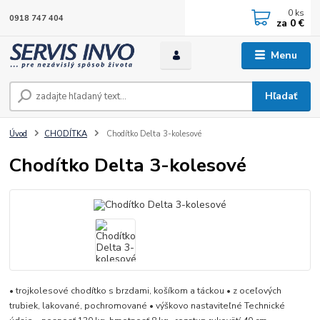
0
ks
0918 747 404
za
0 €
Menu
Hľadať
Úvod
CHODÍTKA
Chodítko Delta 3-kolesové
Chodítko Delta 3-kolesové
• trojkolesové chodítko s brzdami, košíkom a táckou • z oceľových
trubiek, lakované, pochromované • výškovo nastaviteľné Technické