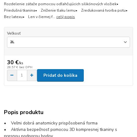
Rozdelenie záťaže pomocou odľahčujúcich silikónových vložiek•
Priedušná tkanina• Zníženie tlaku lemu• Zredukovaná tvorba potu•
Bez latexu• Len v čiernej f...
celý popis
Veľkosť
30 €
/
ks
28,57 €
bez DPH
Pridať do košíka
Popis produktu
• Veľmi dobrá anatomicky prispôsobená forma
• Aktívna bezpečnosť pomocou 3D kompresnej tkaniny s
presnou podporou bodov