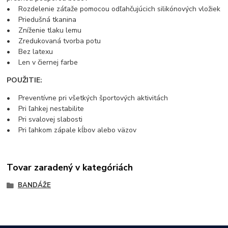
• Rozdelenie záťaže pomocou odľahčujúcich silikónových vložiek
• Priedušná tkanina
• Zníženie tlaku lemu
• Zredukovaná tvorba potu
• Bez latexu
• Len v čiernej farbe
POUŽITIE:
• Preventívne pri všetkých športových aktivitách
• Pri ľahkej nestabilite
• Pri svalovej slabosti
• Pri ľahkom zápale kĺbov alebo väzov
Tovar zaradený v kategóriách
BANDÁŽE