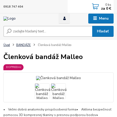
0
ks
0918 747 404
za
0 €
Menu
Hľadať
Úvod
BANDÁŽE
Členková bandáž Malleo
Členková bandáž Malleo
DOPREDAJ
• Veľmi dobrá anatomicky prispôsobená forma• Aktívna bezpečnosť
pomocou 3D kompresnej tkaniny s presnou podporou bodov•