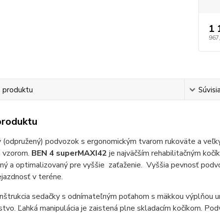
1 
967
s produktu
Súvisi
produktu
 (odpružený) podvozok s ergonomickým tvarom rukoväte a veľ
 vzorom.
BEN 4 superMAXI42
je najväčším rehabilitačným kočí
ený a optimalizovaný pre vyššie zaťaženie. Vyššia pevnosť podvo
ejazdnosť v teréne.
štrukcia sedačky s odnímateľným poťahom s mäkkou výplňou umož
nstvo. Ľahká manipulácia je zaistená plne skladacím kočíkom. P