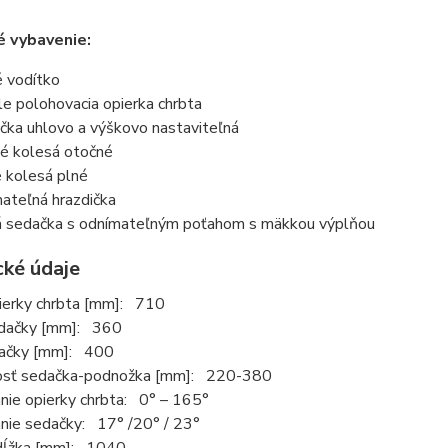
é vybavenie:
 vodítko
e polohovacia opierka chrbta
ka uhlovo a výškovo nastaviteľná
 kolesá otočné
kolesá plné
teľná hrazdička
sedačka s odnímateľným poťahom s mäkkou výplňou
cké údaje
ierky chrbta [mm]: 710
dačky [mm]: 360
dačky [mm]: 400
osť sedačka-podnožka [mm]: 220-380
nie opierky chrbta: 0° – 165°
nie sedačky: 17° /20° / 23°