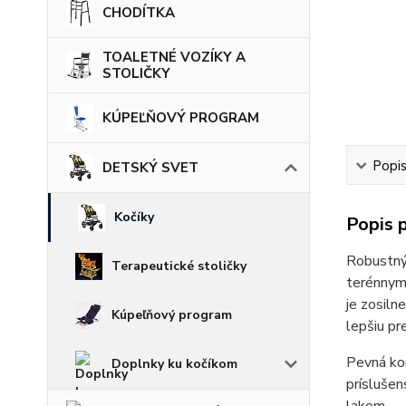
CHODÍTKA
TOALETNÉ VOZÍKY A
STOLIČKY
KÚPEĽŇOVÝ PROGRAM
Popi
DETSKÝ SVET
Kočíky
Popis 
Robustný
Terapeutické stoličky
terénnym
je zosiln
Kúpeľňový program
lepšiu pr
Pevná kon
Doplnky ku kočíkom
prísluše