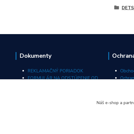
DETS
Dokumenty
Ochran
REKLAMAČNÝ PORIADOK
Obcho
FORMULÁR NA ODSTÚPENIE OD
Ochran
ZMLUVY
REKLAMAČNÝ FORMULÁR
Náš e-shop a partn
ODSTÚPIŤ OD ZMLUVY TU