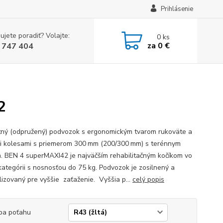
Prihlásenie
ujete poradiť? Volajte:
0
ks
za
0 €
 747 404
2
ný (odpružený) podvozok s ergonomickým tvarom rukoväte a
i kolesami s priemerom 300 mm (200/300 mm) s terénnym
. BEN 4 superMAXI42 je najväčším rehabilitačným kočíkom vo
 kategórii s nosnosťou do 75 kg. Podvozok je zosilnený a
lizovaný pre vyššie zaťaženie. Vyššia p...
celý popis
ba poťahu