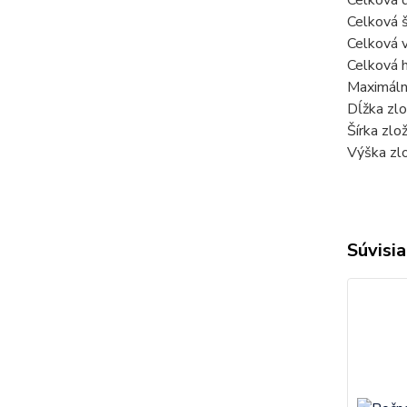
Celková 
Celková 
Celková 
Celková 
Maximáln
Dĺžka zl
Šírka zl
Výška zl
Súvisia