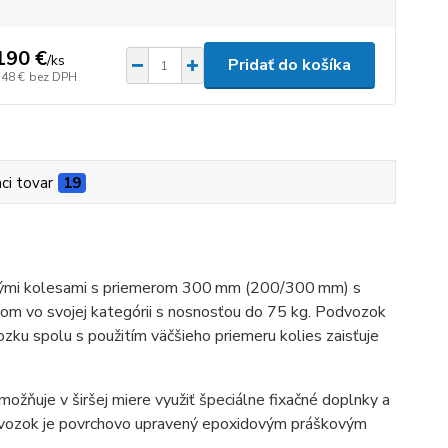
190 €
/
ks
Pridať do košíka
,48 €
bez DPH
aci tovar
19
kými kolesami s priemerom 300 mm (200/300 mm) s
kom vo svojej kategórii s nosnosťou do 75 kg. Podvozok
zku spolu s použitím väčšieho priemeru kolies zaisťuje
ňuje v širšej miere využiť špeciálne fixačné doplnky a
odvozok je povrchovo upravený epoxidovým práškovým