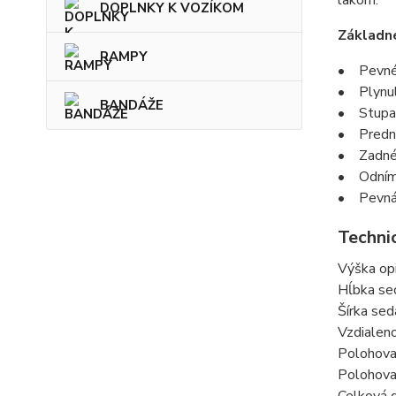
lakom.
DOPLNKY K VOZÍKOM
Základn
RAMPY
• Pevné
• Plynul
BANDÁŽE
• Stupač
• Predné
• Zadné 
• Odníma
• Pevná 
Techni
Výška op
Hĺbka se
Šírka se
Vzdialen
Polohova
Polohova