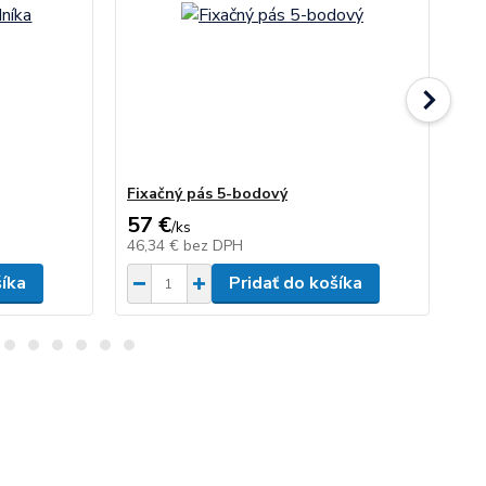
Fixačný pás 5-bodový
Fl
57 €
1
/
ks
46,34 €
bez DPH
11
šíka
Pridať do košíka