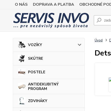
O NÁS
DOPRAVA A PLATBA
OBCHODNÉ POD
Úvod
VOZÍKY
Dets
SKÚTRE
POSTELE
ANTIDEKUBITNÝ
PROGRAM
ZDVIHÁKY