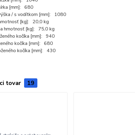
dĺžka [mm]: 1040
šírka [mm]: 680
výška / s vodítkom [mm]: 1080
hmotnosť [kg]: 20,0 kg
a hmotnosť [kg]: 75,0 kg
oženého kočíka [mm]: 940
oženého kočíka [mm]: 680
oženého kočíka [mm]: 430
ci tovar
19