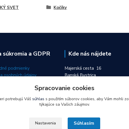
KÝ SVET
Kočíky
a súkromia a GDPR
Kde nás nájdete
dné podmienky
Majerská cesta 16
a osobných údajov
Banská Bystrica
974 01
Spracovanie cookies
eri potrebujú Váš
súhlas
s použitím súborov cookies, aby Vám mohli zo
týkajúce sa Vašich záujmov.
Súhlasím
Nastavenia