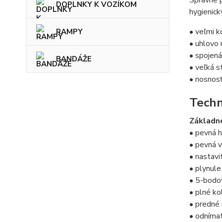
Správne 
DOPLNKY K VOZÍKOM
hygienic
• veľmi k
RAMPY
• uhlovo 
• spojená
BANDÁŽE
• veľká s
• nosnos
Techn
Základn
• pevná 
• pevná v
• nastavi
• plynule
• 5-bodov
• plné k
• predné 
• odníma