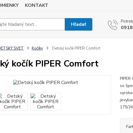
MIENKY
KONTAKT
Potreb
Hľadať
0918
DETSKÝ SVET
Kočíky
Detský kočík PIPER Comfort
ký kočík PIPER Comfort
PIPER C
so špe
vyroben
jevyba
175/26
Far