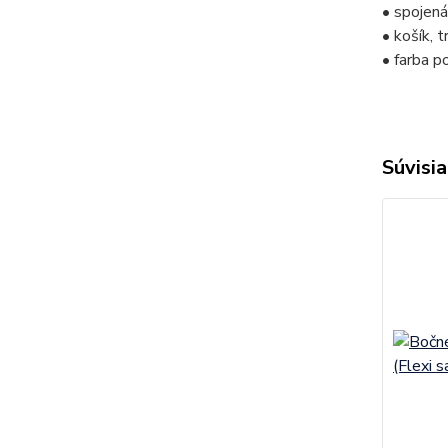
• spojená
• košík, 
• farba p
Súvisia