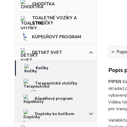
CHODÍTKA
TOALETNÉ VOZÍKY A
STOLIČKY
KÚPEĽŇOVÝ PROGRAM
Popi
DETSKÝ SVET
Kočíky
Popis 
PIPER Co
Terapeutické stoličky
skladací 
vybavený
Kúpeľňový program
Vďaka tým
pre tran
Doplnky ku kočíkom
Variabili