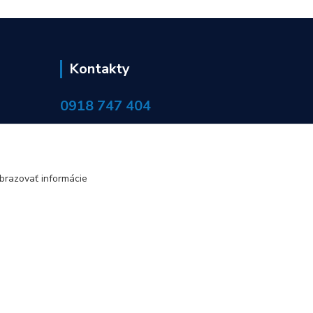
Kontakty
0918 747 404
objednavky@servisinvo.sk
brazovať informácie
Vytvorené na
Eshop-rychlo.sk