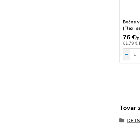
Bočné v
(Flexi s
76 €
/
p
61,79 €
Tovar 
DETS