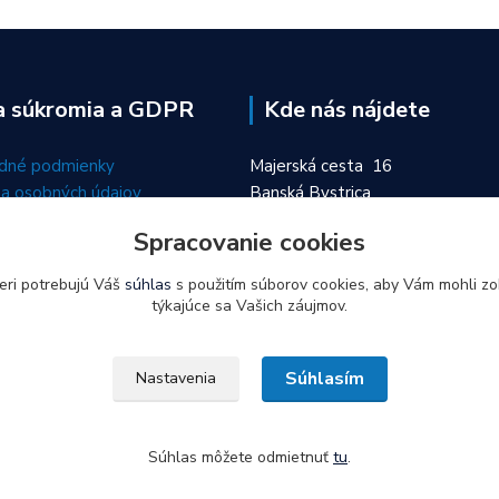
a súkromia a GDPR
Kde nás nájdete
dné podmienky
Majerská cesta 16
a osobných údajov
Banská Bystrica
974 01
Spracovanie cookies
eri potrebujú Váš
súhlas
s použitím súborov cookies, aby Vám mohli zo
týkajúce sa Vašich záujmov.
Súhlasím
Nastavenia
Súhlas môžete odmietnuť
tu
.