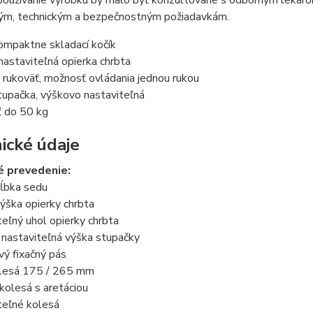
používanie výrobku by malo byť konzultované s odborným lekár
kým, technickým a bezpečnostným požiadavkám.
ompaktne skladací kočík
nastaviteľná opierka chrbta
 rukoväť, možnosť ovládania jednou rukou
tupačka, výškovo nastaviteľná
ť do 50 kg
ické údaje
é prevedenie:
hĺbka sedu
ýška opierky chrbta
teľný uhol opierky chrbta
 nastaviteľná výška stupačky
ý fixačný pás
olesá 175 / 265 mm
kolesá s aretáciou
teľné kolesá