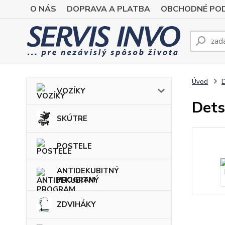
O NÁS
DOPRAVA A PLATBA
OBCHODNÉ POD
Úvod
VOZÍKY
Dets
SKÚTRE
POSTELE
ANTIDEKUBITNÝ
PROGRAM
ZDVIHÁKY