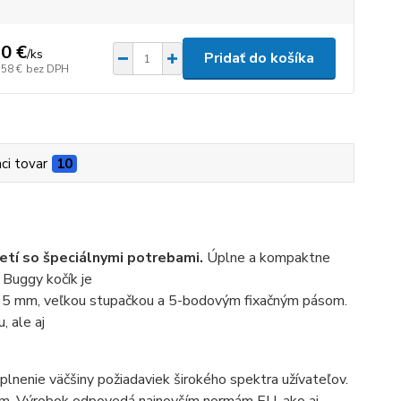
0 €
/
ks
Pridať do košíka
,58 €
bez DPH
aci tovar
10
detí so špeciálnymi potrebami.
Úplne a kompaktne
. Buggy kočík je
265 mm, veľkou stupačkou a 5-bodovým fixačným pásom.
 ale aj
plnenie väčšiny požiadaviek širokého spektra užívateľov.