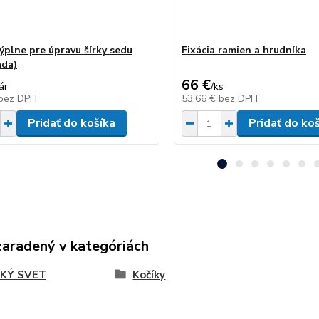
ýplne pre úpravu šírky sedu
Fixácia ramien a hrudníka
ada)
66 €
ár
/
ks
bez DPH
53,66 €
bez DPH
Pridať do košíka
Pridať do ko
zaradený v kategóriách
KÝ SVET
Kočíky