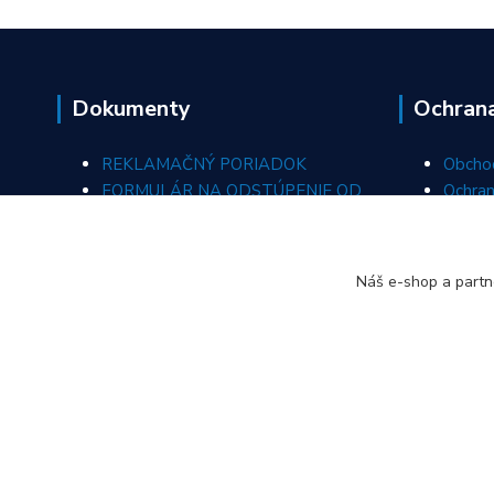
Dokumenty
Ochran
REKLAMAČNÝ PORIADOK
Obcho
FORMULÁR NA ODSTÚPENIE OD
Ochran
ZMLUVY
REKLAMAČNÝ FORMULÁR
Náš e-shop a partn
ODSTÚPIŤ OD ZMLUVY TU