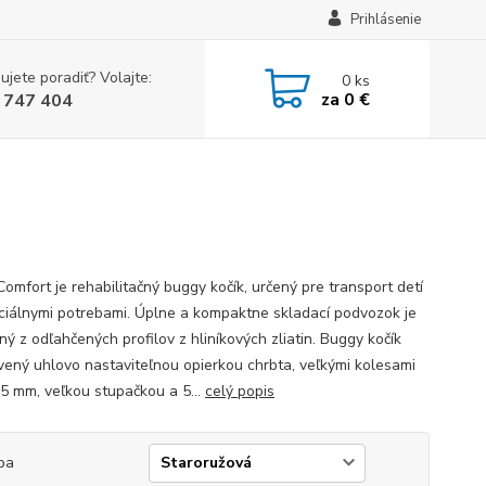
Prihlásenie
ujete poradiť? Volajte:
0
ks
za
0 €
 747 404
omfort je rehabilitačný buggy kočík, určený pre transport detí
ciálnymi potrebami. Úplne a kompaktne skladací podvozok je
ý z odľahčených profilov z hliníkových zliatin. Buggy kočík
vený uhlovo nastaviteľnou opierkou chrbta, veľkými kolesami
5 mm, veľkou stupačkou a 5...
celý popis
ba