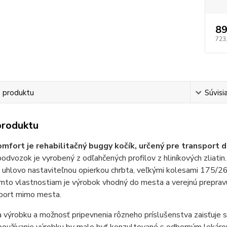
89
723
s produktu
Súvisi
produktu
mfort je rehabilitačný buggy kočík, určený pre transport 
podvozok je vyrobený z odľahčených profilov z hliníkových zliatin
 uhlovo nastaviteľnou opierkou chrbta, veľkými kolesami 175/
to vlastnostiam je výrobok vhodný do mesta a verejnú prepravu,
sport mimo mesta.
ta výrobku a možnosť pripevnenia rôzneho príslušenstva zaisťuje s