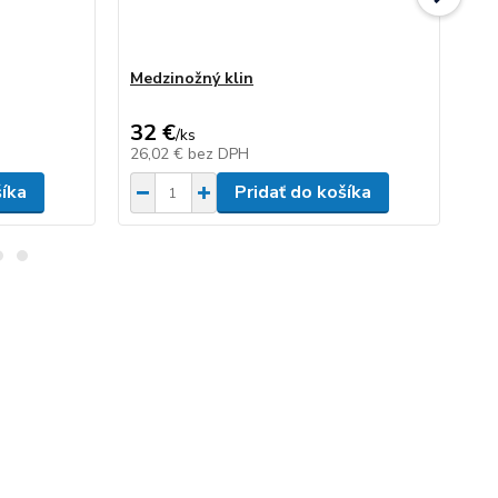
Medzinožný klin
Ná
32 €
1
/
ks
26,02 €
bez DPH
82
šíka
Pridať do košíka