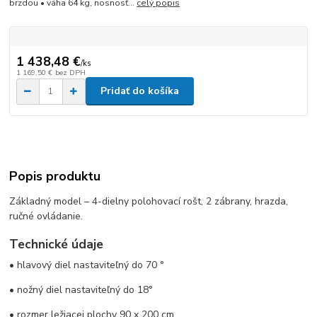
brzdou • váha 64 kg, nosnosť...
celý popis
1 438,48 €
/
ks
1 169,50 €
bez DPH
Pridať do košíka
Popis produktu
Základný model – 4-dielny polohovací rošt, 2 zábrany, hrazda,
ručné ovládanie.
Technické údaje
• hlavový diel nastaviteľný do 70 °
• nožný diel nastaviteľný do 18°
• rozmer ležiacej plochy 90 x 200 cm