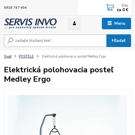
0
ks
0918 747 404
za
0 €
Menu
Hľadať
Úvod
POSTELE
Elektrická polohovacia posteľ Medley Ergo
Elektrická polohovacia posteľ
Medley Ergo