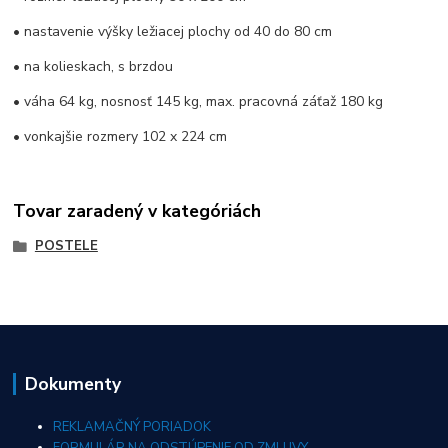
• nastavenie výšky ležiacej plochy od 40 do 80 cm
• na kolieskach, s brzdou
• váha 64 kg, nosnosť 145 kg, max. pracovná záťaž 180 kg
• vonkajšie rozmery 102 x 224 cm
Tovar zaradený v kategóriách
POSTELE
Dokumenty
REKLAMAČNÝ PORIADOK
FORMULÁR NA ODSTÚPENIE OD ZMLUVY