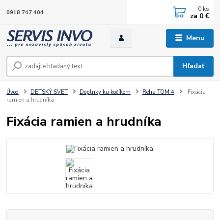
0
ks
0918 747 404
za
0 €
Menu
Hľadať
Úvod
DETSKÝ SVET
Doplnky ku kočíkom
Reha TOM 4
Fixácia
ramien a hrudníka
Fixácia ramien a hrudníka