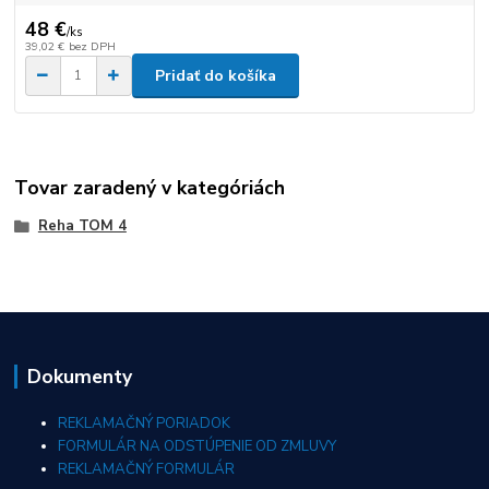
48 €
/
ks
39,02 €
bez DPH
Pridať do košíka
Tovar zaradený v kategóriách
Reha TOM 4
Dokumenty
REKLAMAČNÝ PORIADOK
FORMULÁR NA ODSTÚPENIE OD ZMLUVY
REKLAMAČNÝ FORMULÁR