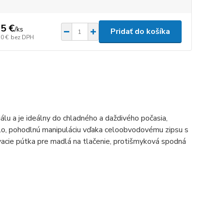
5 €
/
ks
Pridať do košíka
50 €
bez DPH
álu a je ideálny do chladného a daždivého počasia,
eplo, pohodlnú manipuláciu vďaka celoobvodovému zipsu s
vacie pútka pre madlá na tlačenie, protišmyková spodná