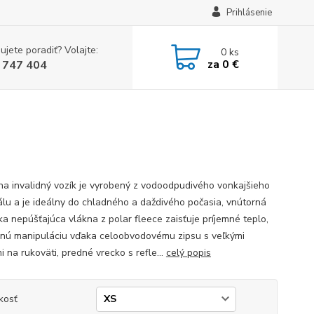
Prihlásenie
ujete poradiť? Volajte:
0
ks
za
0 €
 747 404
na invalidný vozík je vyrobený z vodoodpudivého vonkajšieho
álu a je ideálny do chladného a daždivého počasia, vnútorná
ka nepúšťajúca vlákna z polar fleece zaisťuje príjemné teplo,
nú manipuláciu vďaka celoobvodovému zipsu s veľkými
 na rukoväti, predné vrecko s refle...
celý popis
kosť