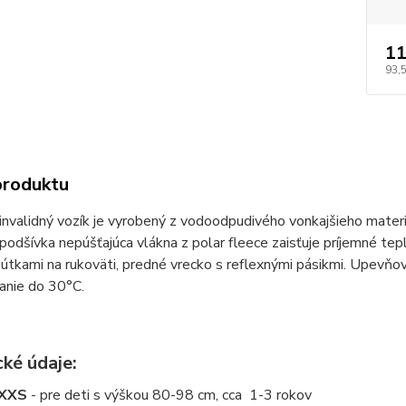
11
93,
produktu
invalidný vozík je vyrobený z vodoodpudivého vonkajšieho materi
podšívka nepúšťajúca vlákna z polar fleece zaisťuje príjemné t
útkami na rukoväti, predné vrecko s reflexnými pásikmi. Upevňo
ranie do 30°C.
cké údaje:
 XXS
- pre deti s výškou 80-98 cm, cca 1-3 rokov