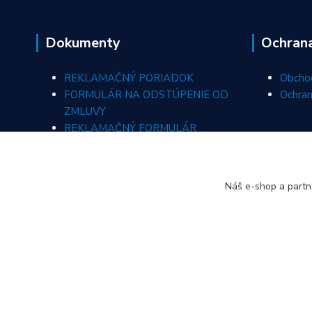
Dokumenty
Ochran
REKLAMAČNÝ PORIADOK
Obcho
FORMULÁR NA ODSTÚPENIE OD
Ochran
ZMLUVY
REKLAMAČNÝ FORMULÁR
ODSTÚPIŤ OD ZMLUVY TU
Náš e-shop a partn