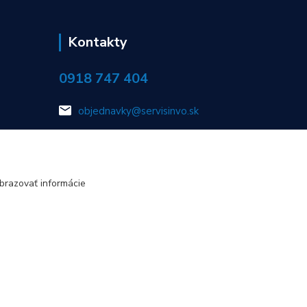
Kontakty
0918 747 404
objednavky@servisinvo.sk
brazovať informácie
Vytvorené na
Eshop-rychlo.sk