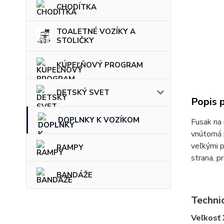
CHODÍTKA
TOALETNÉ VOZÍKY A
STOLIČKY
KÚPEĽŇOVÝ PROGRAM
DETSKÝ SVET
Popis 
DOPLNKY K VOZÍKOM
Fusak na 
vnútorná 
veľkými p
RAMPY
strana, p
BANDÁŽE
Techni
Veľkosť