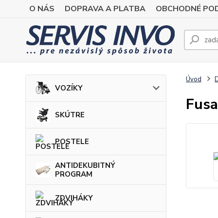
O NÁS
DOPRAVA A PLATBA
OBCHODNÉ POD
Úvod
VOZÍKY
Fusa
SKÚTRE
POSTELE
ANTIDEKUBITNÝ
PROGRAM
ZDVIHÁKY