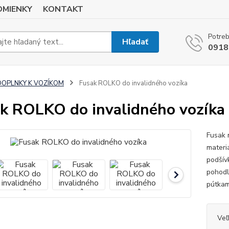
MIENKY
KONTAKT
Potreb
Hľadať
0918
DOPLNKY K VOZÍKOM
Fusak ROLKO do invalidného vozíka
k ROLKO do invalidného vozíka
Fusak 
materi
podšív
pohodl
pútkami
Veľ