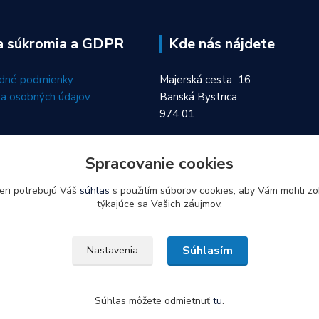
a súkromia a GDPR
Kde nás nájdete
dné podmienky
Majerská cesta 16
a osobných údajov
Banská Bystrica
974 01
Spracovanie cookies
eri potrebujú Váš
súhlas
s použitím súborov cookies, aby Vám mohli zo
týkajúce sa Vašich záujmov.
Súhlasím
Nastavenia
Súhlas môžete odmietnuť
tu
.