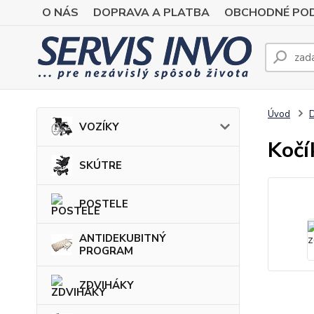
O NÁS
DOPRAVA A PLATBA
OBCHODNÉ POD
Úvod
VOZÍKY
Kočí
SKÚTRE
POSTELE
ANTIDEKUBITNÝ
PROGRAM
ZDVIHÁKY