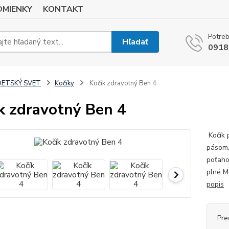
MIENKY
KONTAKT
Potreb
Hľadať
0918
DETSKÝ SVET
Kočíky
Kočík zdravotný Ben 4
k zdravotný Ben 4
Kočík 
pásom,
poťaho
plné M
popis
Pre