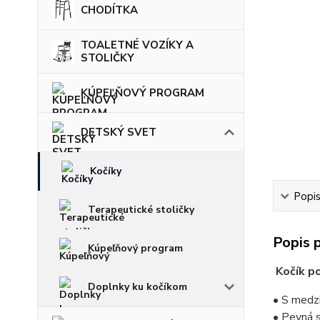
CHODÍTKA
TOALETNÉ VOZÍKY A
STOLIČKY
KÚPEĽŇOVÝ PROGRAM
DETSKÝ SVET
Kočíky
Popi
Terapeutické stoličky
Popis 
Kúpeľňový program
Kočík po
Doplnky ku kočíkom
• S medz
• Pevná 