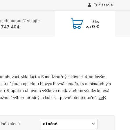
Prihlásenie
ujete poradiť? Volajte:
0
ks
za
0 €
 747 404
polohovací, skladací. • S medzinožným klinom, 4-bodovým
 strieškou a opierkou hlavy• Pevná sedačka s odnímateľným
m• Stupačka uhlovo a výškovo nastaviteľná• všetky kolesá
ožnosť výberu predných kolies – pevné alebo otočné.
celý
dné kolesá