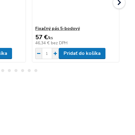
Fixačný pás 5-bodový
Fl
57 €
1
/
ks
46,34 €
bez DPH
11
šíka
Pridať do košíka