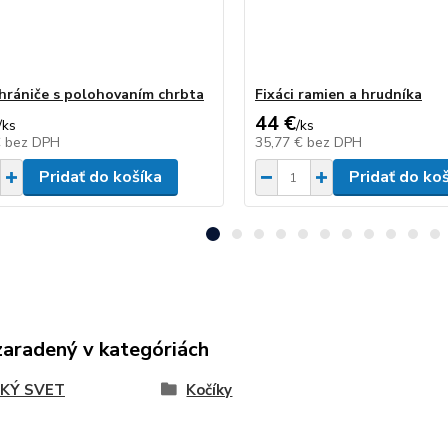
hrániče s polohovaním chrbta
Fixáci ramien a hrudníka
44 €
/
ks
/
ks
€
bez DPH
35,77 €
bez DPH
Pridať do košíka
Pridať do ko
zaradený v kategóriách
KÝ SVET
Kočíky