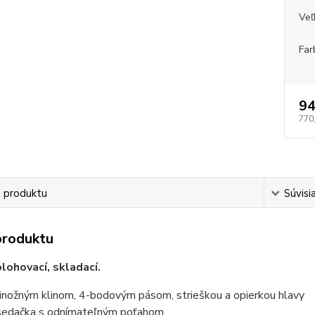
Veľ
Far
94
770
s produktu
Súvisi
produktu
lohovací, skladací.
inožným klinom, 4-bodovým pásom, strieškou a opierkou hlavy
sedačka s odnímateľným poťahom