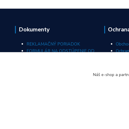
Dokumenty
Ochran
REKLAMAČNÝ PORIADOK
Obcho
FORMULÁR NA ODSTÚPENIE OD
Ochran
ZMLUVY
REKLAMAČNÝ FORMULÁR
Náš e-shop a partn
ODSTÚPIŤ OD ZMLUVY TU