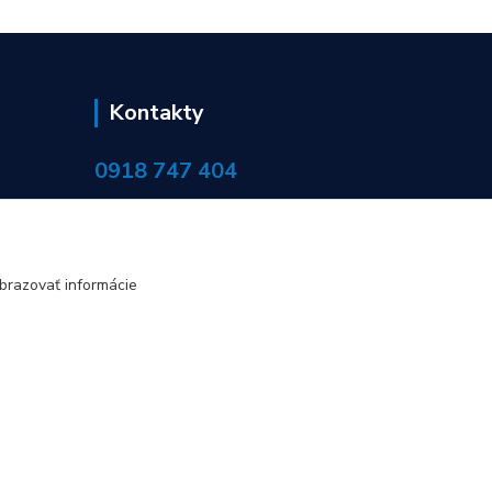
Kontakty
0918 747 404
objednavky@servisinvo.sk
brazovať informácie
Vytvorené na
Eshop-rychlo.sk