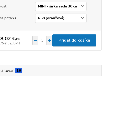
kosť
ba poťahu
8,02 €
/
ks
Pridať do košíka
,75 €
bez DPH
aci tovar
19