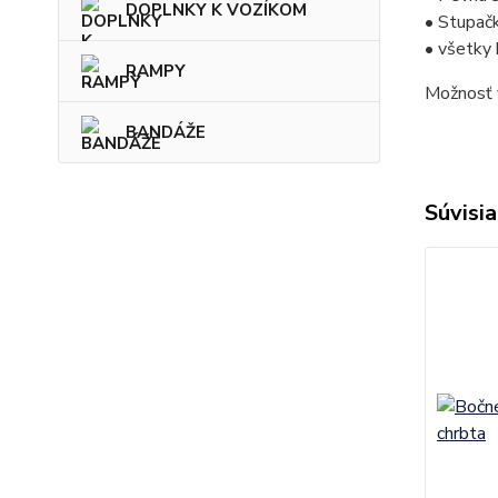
DOPLNKY K VOZÍKOM
• Stupačk
• všetky 
RAMPY
Možnosť 
BANDÁŽE
Súvisia