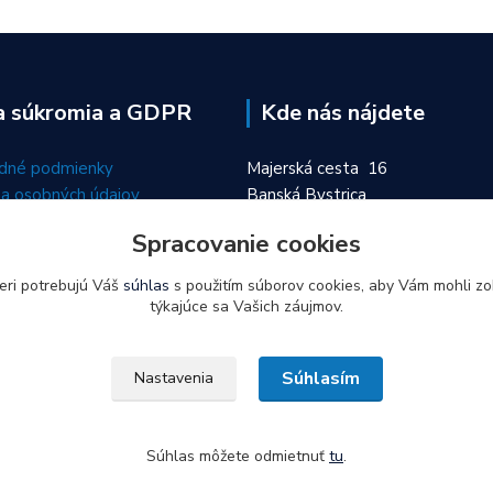
a súkromia a GDPR
Kde nás nájdete
dné podmienky
Majerská cesta 16
a osobných údajov
Banská Bystrica
974 01
Spracovanie cookies
eri potrebujú Váš
súhlas
s použitím súborov cookies, aby Vám mohli zo
týkajúce sa Vašich záujmov.
Súhlasím
Nastavenia
Súhlas môžete odmietnuť
tu
.