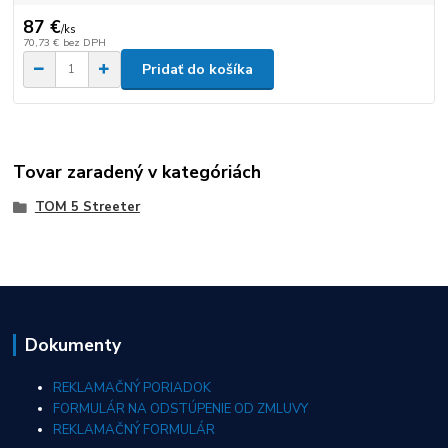
87 €
/
ks
70,73 €
bez DPH
Pridať do košíka
Tovar zaradený v kategóriách
TOM 5 Streeter
Dokumenty
REKLAMAČNÝ PORIADOK
FORMULÁR NA ODSTÚPENIE OD ZMLUVY
REKLAMAČNÝ FORMULÁR