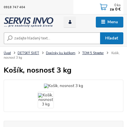
0
ks
0918 747 404
za
0 €
Menu
Hľadať
Úvod
DETSKÝ SVET
Doplnky ku kočíkom
TOM 5 Streeter
Košík,
nosnosť 3 kg
Košík, nosnosť 3 kg