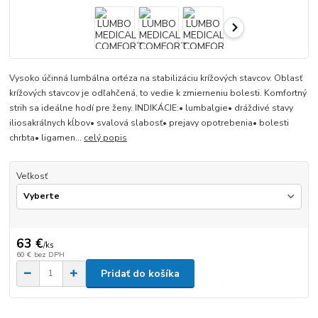
Vysoko účinná lumbálna ortéza na stabilizáciu krížových stavcov. Oblasť
krížových stavcov je odľahčená, to vedie k zmierneniu bolesti. Komfortný
strih sa ideálne hodí pre ženy. INDIKÁCIE:• lumbalgie• dráždivé stavy
iliosakrálnych kĺbov• svalová slabosť• prejavy opotrebenia• bolesti
chrbta• ligamen...
celý popis
Veľkosť
63 €
/
ks
60 €
bez DPH
Pridať do košíka