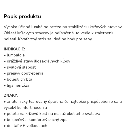
Popis produktu
Vysoko účinná lumbálna ortéza na stabilizáciu krížových stavcov.
Oblasť krížových stavcov je odľahčená, to vedie k zmierneniu
bolesti. Komfortný strih sa ideálne hodí pre ženy.
INDIKÁCIE:
• lumbalgie
• dráždivé stavy iliosakrálnych kĺbov
• svalová slabosť
• prejavy opotrebenia
• bolesti chrbta
• ligamentóza
ZNAKY:
• anatomicky tvarovaný úplet na čo najlepšie prispôsobenie sa a
vysoký komfort nosenia
• pelota na krížovú kosť na masáž okolitého svalstva
• bezpečný a komfortný suchý zips
• dostať v 6 veľkostiach