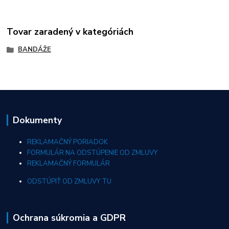
Tovar zaradený v kategóriách
BANDÁŽE
Dokumenty
REKLAMAČNÝ PORIADOK
FORMULÁR NA ODSTÚPENIE OD ZMLUVY
REKLAMAČNÝ FORMULÁR
ODSTÚPIŤ OD ZMLUVY TU
Ochrana súkromia a GDPR