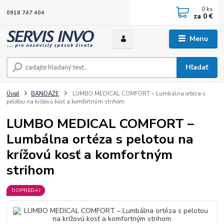
0
ks
0918 747 404
za
0 €
Menu
Hľadať
Úvod
BANDÁŽE
LUMBO MEDICAL COMFORT – Lumbálna ortéza s
pelotou na krížovú kosť a komfortným strihom
LUMBO MEDICAL COMFORT –
Lumbálna ortéza s pelotou na
krížovú kosť a komfortným
strihom
DOPREDAJ