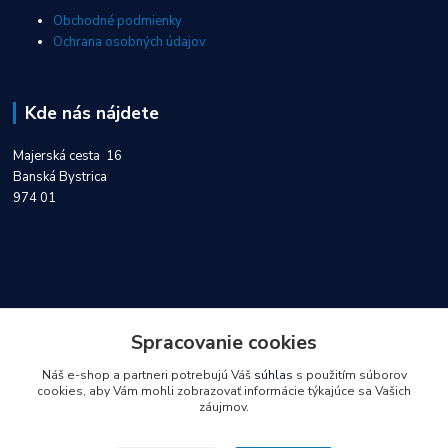
Obchodné podmienky
Ochrana osobných údajov
Kde nás nájdete
Majerská cesta 16
Banská Bystrica
974 01
Kontakty
Spracovanie cookies
Náš e-shop a partneri potrebujú Váš
súhlas
s použitím súborov
0918 747 404
cookies, aby Vám mohli zobrazovať informácie týkajúce sa Vašich
záujmov.
objednavky@servisinvo.sk