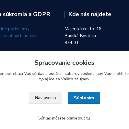
a súkromia a GDPR
Kde nás nájdete
dné podmienky
Majerská cesta 16
a osobných údajov
Banská Bystrica
974 01
Spracovanie cookies
eri potrebujú Váš
súhlas
s použitím súborov cookies, aby Vám mohli zo
týkajúce sa Vašich záujmov.
Súhlasím
Nastavenia
Súhlas môžete odmietnuť
tu
.