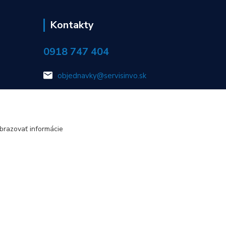
Kontakty
0918 747 404
objednavky@servisinvo.sk
brazovať informácie
Vytvorené na
Eshop-rychlo.sk