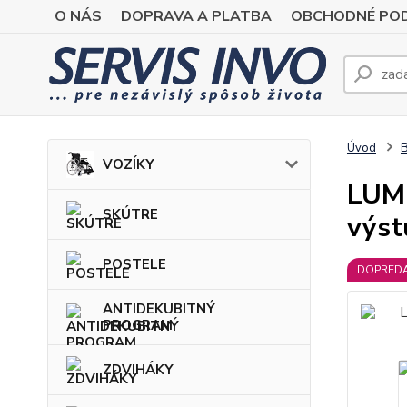
O NÁS
DOPRAVA A PLATBA
OBCHODNÉ POD
Úvod
VOZÍKY
LUMB
SKÚTRE
výst
POSTELE
DOPRED
ANTIDEKUBITNÝ
PROGRAM
ZDVIHÁKY