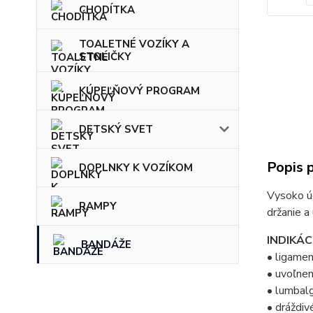
CHODÍTKA
TOALETNÉ VOZÍKY A
STOLIČKY
KÚPEĽŇOVÝ PROGRAM
DETSKÝ SVET
Popis 
DOPLNKY K VOZÍKOM
Vysoko úč
RAMPY
držanie a
INDIKÁCI
BANDÁŽE
• ligame
• uvoľne
• lumbal
• dráždi