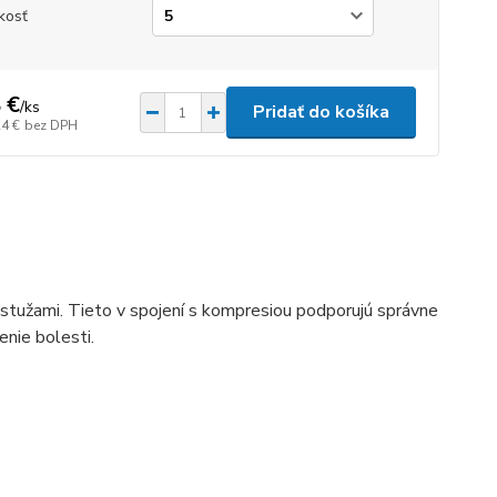
kosť
 €
/
ks
Pridať do košíka
24 €
bez DPH
stužami. Tieto v spojení s kompresiou podporujú správne
enie bolesti.