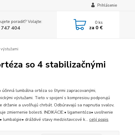
Prihlásenie
ujete poradiť? Volajte:
0
ks
za
0 €
 747 404
 výstužami
éza so 4 stabilizačnými
 účinná lumbálna ortéza so štyrmi zapracovanými,
ickými výstužami. Tieto v spojení s kompresiou podporujú
e držanie a uvoľňujú chrbát. Odbúravajú sa napnutia svalov,
uje zmiernenie bolesti. INDIKÁCIE:• ligamentóza• uvoľnenie
• lumbalgie• dráždivé stavy medzistavcové k...
celý popis