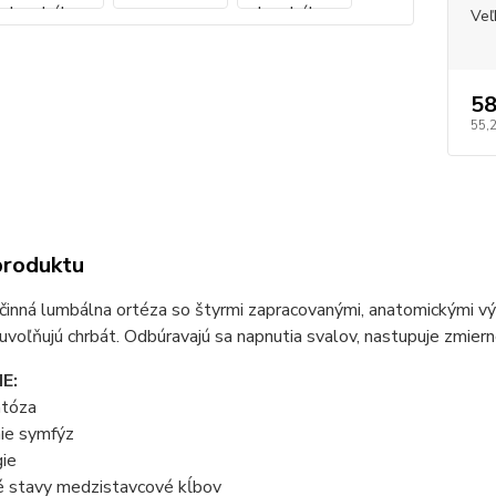
Veľ
58
55,
produktu
inná lumbálna ortéza so štyrmi zapracovanými, anatomickými vý
 uvoľňujú chrbát. Odbúravajú sa napnutia svalov, nastupuje zmiern
E:
ntóza
nie symfýz
gie
vé stavy medzistavcové kĺbov