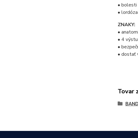
• bolesti
• lordóza
ZNAKY:
• anatomi
• 4 výstu
• bezpečn
• dostať 
Tovar 
BAN