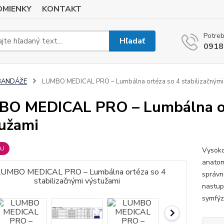
MIENKY
KONTAKT
Potreb
Hľadať
0918
BANDÁŽE
LUMBO MEDICAL PRO – Lumbálna ortéza so 4 stabilizačnými
O MEDICAL PRO – Lumbálna ort
užami
AJ
Vysoko
anatom
správn
nastup
symfýz