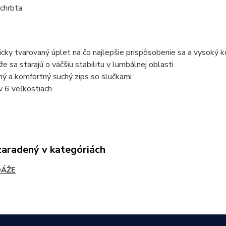
 chrbta
cky tvarovaný úplet na čo najlepšie prispôsobenie sa a vysoký 
že sa starajú o väčšiu stabilitu v lumbálnej oblasti
ý a komfortný suchý zips so slučkami
v 6 veľkostiach
zaradený v kategóriách
DÁŽE