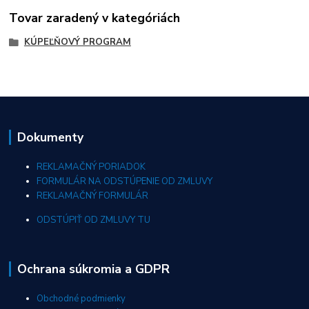
Tovar zaradený v kategóriách
KÚPEĽŇOVÝ PROGRAM
Dokumenty
REKLAMAČNÝ PORIADOK
FORMULÁR NA ODSTÚPENIE OD ZMLUVY
REKLAMAČNÝ FORMULÁR
ODSTÚPIŤ OD ZMLUVY TU
Ochrana súkromia a GDPR
Obchodné podmienky