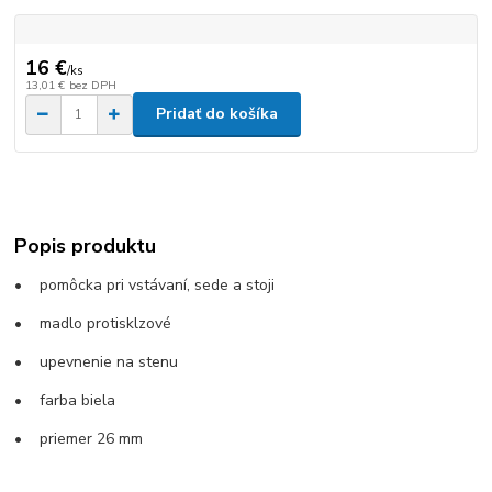
16 €
/
ks
13,01 €
bez DPH
Pridať do košíka
Popis produktu
• pomôcka pri vstávaní, sede a stoji
• madlo protisklzové
• upevnenie na stenu
• farba biela
• priemer 26 mm