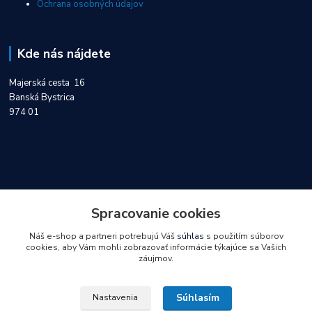
Ochrana osobných údajov
Kde nás nájdete
Majerská cesta 16
Banská Bystrica
974 01
Kontakty
Spracovanie cookies
Náš e-shop a partneri potrebujú Váš
súhlas
s použitím súborov
0918 747 404
cookies, aby Vám mohli zobrazovať informácie týkajúce sa Vašich
záujmov.
objednavky@servisinvo.sk
Súhlasím
Nastavenia