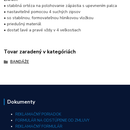
• stabilná ortéza na polohovanie zápästia s upevnením palca
• nastaviteľné pomocou 4 suchých zipsov
• so stabilnou, formovateľnou hliníkovou vložkou
• priedušný materiál
• dostať ľavé a pravé vždy v 4 veľkostiach
Tovar zaradený v kategóriách
BANDÁŽE
Dokumenty
REKLAMAČNÝ PORIADOK
FORMULÁR NA ODSTÚPENIE OD ZMLUVY
REKLAMAČNÝ FORMULÁR