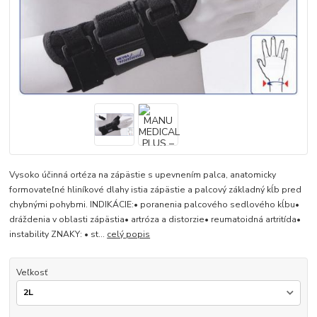
Vysoko účinná ortéza na zápästie s upevnením palca, anatomicky
formovateľné hliníkové dlahy istia zápästie a palcový základný kĺb pred
chybnými pohybmi. INDIKÁCIE:• poranenia palcového sedlového kĺbu•
dráždenia v oblasti zápästia• artróza a distorzie• reumatoidná artritída•
instability ZNAKY: • st...
celý popis
Veľkosť