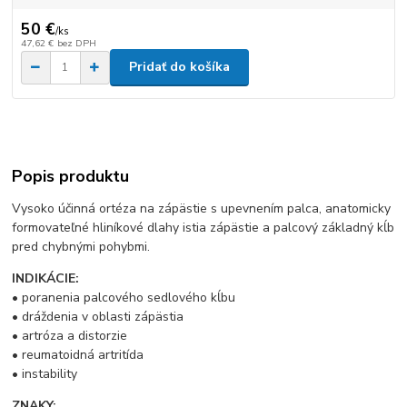
50 €
/
ks
47,62 €
bez DPH
Pridať do košíka
Popis produktu
Vysoko účinná ortéza na zápästie s upevnením palca, anatomicky
formovateľné hliníkové dlahy istia zápästie a palcový základný kĺb
pred chybnými pohybmi.
INDIKÁCIE:
• poranenia palcového sedlového kĺbu
• dráždenia v oblasti zápästia
• artróza a distorzie
• reumatoidná artritída
• instability
ZNAKY: