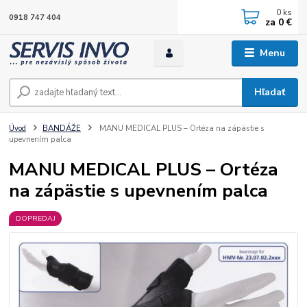
0
ks
0918 747 404
za
0 €
Menu
Hľadať
Úvod
BANDÁŽE
MANU MEDICAL PLUS – Ortéza na zápästie s
upevnením palca
MANU MEDICAL PLUS – Ortéza
na zápästie s upevnením palca
DOPREDAJ