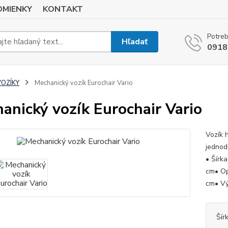
MIENKY
KONTAKT
Potreb
Hľadať
0918
VOZÍKY
Mechanický vozík Eurochair Vario
anický vozík Eurochair Vario
Vozík 
jednod
• Šírka
cm• Op
cm• Vý
Šír