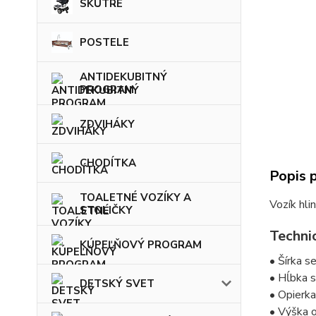
SKÚTRE
POSTELE
ANTIDEKUBITNÝ
PROGRAM
ZDVIHÁKY
CHODÍTKA
Popis 
TOALETNÉ VOZÍKY A
Vozík hli
STOLIČKY
Techni
KÚPEĽŇOVÝ PROGRAM
• Šírka s
• Hĺbka 
DETSKÝ SVET
• Opierk
• Výška o