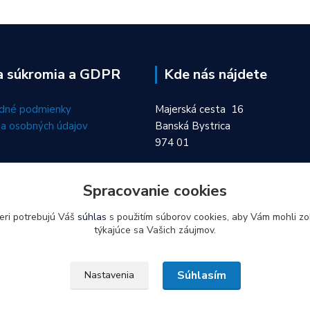
a súkromia a GDPR
Kde nás nájdete
dné podmienky
Majerská cesta 16
a osobných údajov
Banská Bystrica
974 01
Spracovanie cookies
eri potrebujú Váš
súhlas
s použitím súborov cookies, aby Vám mohli zo
týkajúce sa Vašich záujmov.
Súhlasím
Nastavenia