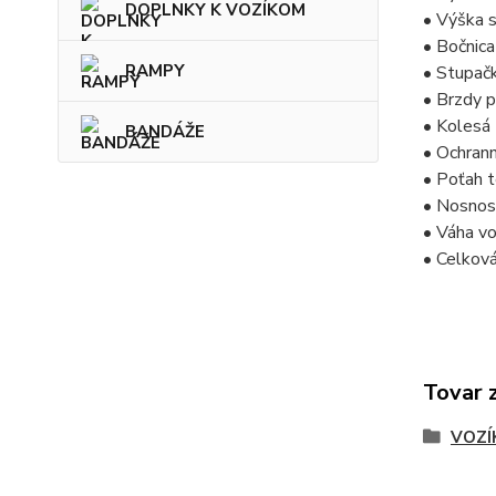
DOPLNKY K VOZÍKOM
• Výška 
• Bočnic
RAMPY
• Stupačk
• Brzdy p
• Kolesá
BANDÁŽE
• Ochrann
• Poťah t
• Nosnos
• Váha vo
• Celková
Tovar 
VOZÍ