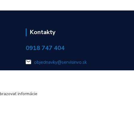
Kontakty
0918 747 404
objednavky@servisinvo.sk
brazovať informácie
Vytvorené na
Eshop-rychlo.sk