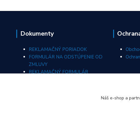
Dokumenty
Ochran
REKLAMAČNÝ PORIADOK
Obcho
FORMULÁR NA ODSTÚPENIE OD
Ochran
ZMLUVY
REKLAMAČNÝ FORMULÁR
ODSTÚPIŤ OD ZMLUVY TU
Náš e-shop a partn