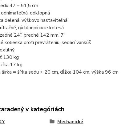
sedu 47 – 51,5 cm
a odnímateľná, odklopná
a delená, výškovo nastaviteľná
rítlačné, rýchloupínacie kolesá
 zadné 24“, predné 142 mm, 7“
é kolieska proti prevráteniu, sedací vankúš
extilný
ť 130 kg
zíka 17 kg
 šírka = šírka sedu + 20 cm, dĺžka 104 cm, výška 96 cm
zaradený v kategóriách
KY
Mechanické