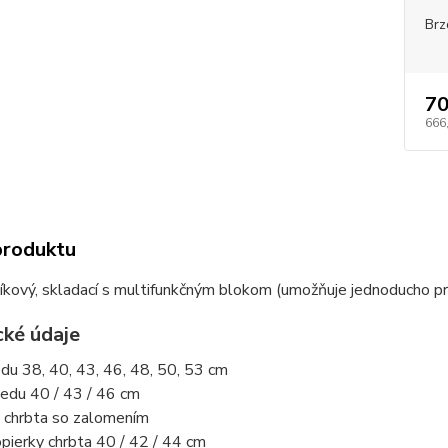
Brz
70
666
produktu
níkový, skladací s multifunkčným blokom (umožňuje jednoducho pr
cké údaje
edu 38, 40, 43, 46, 48, 50, 53 cm
sedu 40 / 43 / 46 cm
a chrbta so zalomením
pierky chrbta 40 / 42 / 44 cm