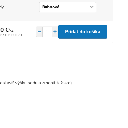
dy
0 €
/
ks
Pridať do košíka
,67 €
bez DPH
estaviť výšku sedu a zmeniť ťažisko).