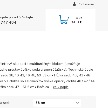
Prihlásenie
ujete poradiť? Volajte:
0
ks
za
0 €
 747 404
hliníkový, skladací s multifunkčným blokom (umožňuje
ucho prestaviť výšku sedu a zmeniť ťažisko). Technické údaje
 sedu 38, 40, 43, 46, 48, 50, 53 cm• Hĺbka sedu 40 / 43 / 46
ierka chrbta so zalomením• Výška opierky chrbta 40 / 42 / 44
ška sedu 47 – 51,5 cm• Bočnica ...
celý popis
ka sedu