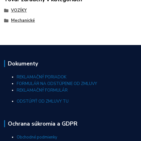
VOZÍKY
Mechanické
Dokumenty
REKLAMAČNÝ PORIADOK
FORMULÁR NA ODSTÚPENIE OD ZMLUVY
REKLAMAČNÝ FORMULÁR
ODSTÚPIŤ OD ZMLUVY TU
Ochrana súkromia a GDPR
Obchodné podmienky