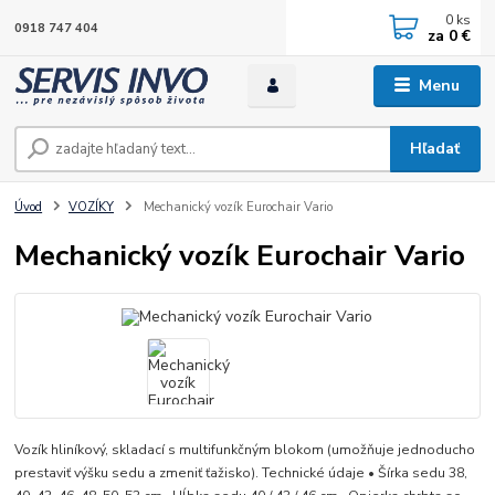
0
ks
0918 747 404
za
0 €
Menu
Hľadať
Úvod
VOZÍKY
Mechanický vozík Eurochair Vario
Mechanický vozík Eurochair Vario
Vozík hliníkový, skladací s multifunkčným blokom (umožňuje jednoducho
prestaviť výšku sedu a zmeniť ťažisko). Technické údaje • Šírka sedu 38,