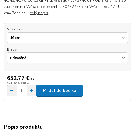
40, 43, 46, 48, 50, 53 cm• Hĺbka sedu 40 / 43 / 46 cm• Opierka chrbta so
zalomením• Výška opierky chrbta 40 / 42 / 44 cm• Výška sedu 47 – 51,5
cm• Bočnica ...
celý popis
Šírka sedu
Brzdy
652,77 €
/
ks
621,69 €
bez DPH
Pridať do košíka
Popis produktu