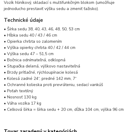
Vozík hliníkový, skladací s multifunkčným blokom (umožňuje
jednoducho prestaviť výšku sedu a zmeniť ťažisko).
Technické údaje
• Šírka sedu 38, 40, 43, 46, 48, 50, 53 cm
• Hĺbka sedu 40 / 43 / 46 cm
• Opierka chrbta so zalomením
• Výška opierky chrbta 40 / 42 / 44 cm
• Výška sedu 47 – 51,5 cm
• Bočnica odnímateľná, odklopná
• Stupačka delená, výškovo nastaviteľná
• Brzdy prítlačné, rýchloupínacie kolesá
• Kolesá zadné 24“, predné 142 mm, 7“
• Ochranné kolieska proti prevráteniu, sedací vankúš
• Poťah textilný
• Nosnosť 130 kg
• Váha vozíka 17 kg
• Celková šírka = šírka sedu + 20 cm, dĺžka 104 cm, výška 96 cm
Tovar zaradený v kategóriách