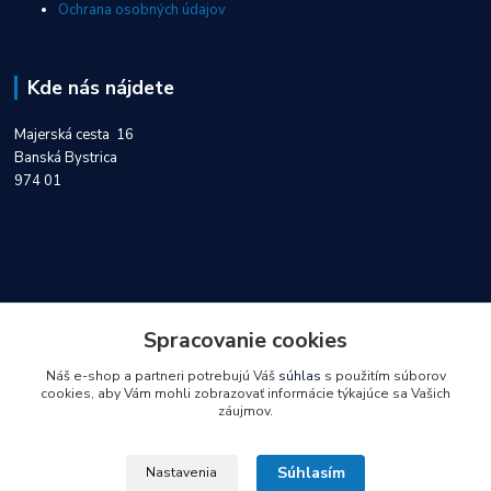
Ochrana osobných údajov
Kde nás nájdete
Majerská cesta 16
Banská Bystrica
974 01
Kontakty
Spracovanie cookies
Náš e-shop a partneri potrebujú Váš
súhlas
s použitím súborov
0918 747 404
cookies, aby Vám mohli zobrazovať informácie týkajúce sa Vašich
záujmov.
objednavky@servisinvo.sk
Súhlasím
Nastavenia