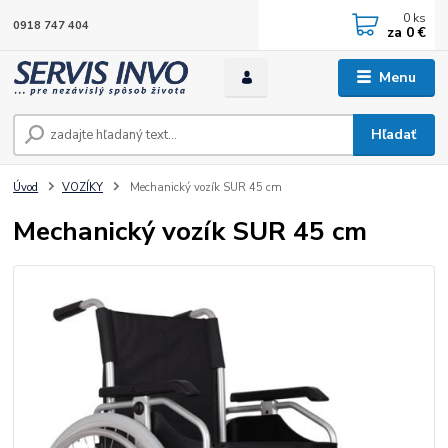
0
ks
0918 747 404
za
0 €
Menu
Hľadať
Úvod
VOZÍKY
Mechanický vozík SUR 45 cm
Mechanický vozík SUR 45 cm