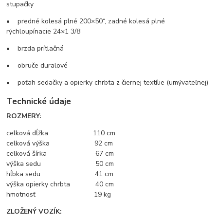
stupačky
• predné kolesá plné 200×50“, zadné kolesá plné
rýchloupínacie 24×1 3/8
• brzda prítlačná
• obruče duralové
• poťah sedačky a opierky chrbta z čiernej textílie (umývateľnej)
Technické údaje
ROZMERY:
celková dĺžka 110 cm
celková výška 92 cm
celková šírka 67 cm
výška sedu 50 cm
hĺbka sedu 41 cm
výška opierky chrbta 40 cm
hmotnosť 19 kg
ZLOŽENÝ VOZÍK: