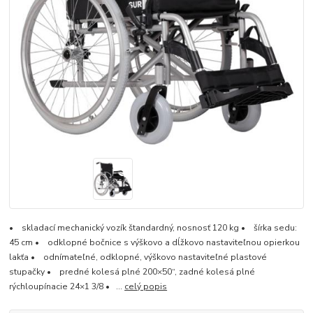
• skladací mechanický vozík štandardný, nosnosť 120 kg • šírka sedu:
45 cm • odklopné bočnice s výškovo a dĺžkovo nastaviteľnou opierkou
lakťa • odnímateľné, odklopné, výškovo nastaviteľné plastové
stupačky • predné kolesá plné 200×50“, zadné kolesá plné
rýchloupínacie 24×1 3/8 • ...
celý popis