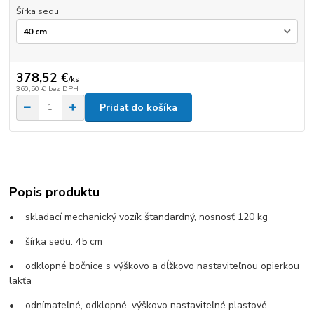
Šírka sedu
378,52 €
/
ks
360,50 €
bez DPH
Pridať do košíka
Popis produktu
• skladací mechanický vozík štandardný, nosnosť 120 kg
• šírka sedu: 45 cm
• odklopné bočnice s výškovo a dĺžkovo nastaviteľnou opierkou
lakťa
• odnímateľné, odklopné, výškovo nastaviteľné plastové