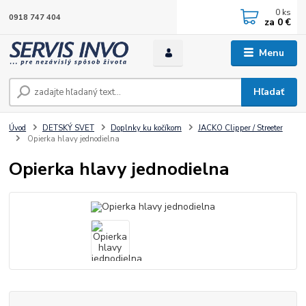
0
ks
0918 747 404
za
0 €
Menu
Hľadať
Úvod
DETSKÝ SVET
Doplnky ku kočíkom
JACKO Clipper / Streeter
Opierka hlavy jednodielna
Opierka hlavy jednodielna