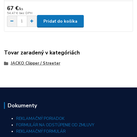
67 €
/
ks
54,47 €
bez DPH
Pridať do košíka
Tovar zaradený v kategóriách
JACKO Clipper / Streeter
Dokumenty
REKLAMAČNÝ PORIADOK
FORMULÁR NA ODSTÚPENIE OD ZMLUVY
REKLAMAČNÝ FORMULÁR