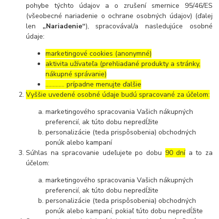
pohybe týchto údajov a o zrušení smernice 95/46/ES
(všeobecné nariadenie o ochrane osobných údajov) (ďalej
len
„Nariadenie“
), spracovával/a nasledujúce osobné
údaje:
marketingové cookies (anonymné)
aktivita užívateľa (prehliadané produkty a stránky,
nákupné správanie)
…………. prípadne menujte ďalšie
Vyššie uvedené osobné údaje budú spracované za účelom:
marketingového spracovania Vašich nákupných
preferencií, ak túto dobu nepredĺžite
personalizácie (teda prispôsobenia) obchodných
ponúk alebo kampaní
Súhlas na spracovanie udeľujete po dobu
90 dní
a to za
účelom:
marketingového spracovania Vašich nákupných
preferencií, ak túto dobu nepredĺžite
personalizácie (teda prispôsobenia) obchodných
ponúk alebo kampaní, pokiaľ túto dobu nepredĺžite