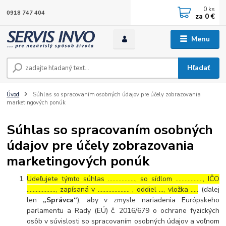
0
ks
0918 747 404
za
0 €
Menu
Hľadať
Úvod
Súhlas so spracovaním osobných údajov pre účely zobrazovania
marketingových ponúk
Súhlas so spracovaním osobných
údajov pre účely zobrazovania
marketingových ponúk
Udeľujete týmto súhlas ……………..., so sídlom ………………, IČO
………………., zapísaná v ………………… , oddiel …, vložka …..
(ďalej
len
„Správca“
), aby v zmysle nariadenia Európskeho
parlamentu a Rady (EÚ) č. 2016/679 o ochrane fyzických
osôb v súvislosti so spracovaním osobných údajov a voľnom