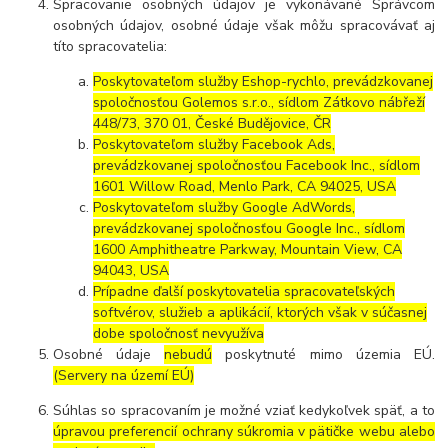
Spracovanie osobných údajov je vykonávané Správcom
osobných údajov, osobné údaje však môžu spracovávať aj
títo spracovatelia:
Poskytovateľom služby Eshop-rychlo, prevádzkovanej
spoločnosťou Golemos s.r.o., sídlom Zátkovo nábřeží
448/73, 370 01, České Budějovice, ČR
Poskytovateľom služby Facebook Ads,
prevádzkovanej spoločnosťou Facebook Inc., sídlom
1601 Willow Road, Menlo Park, CA 94025, USA
Poskytovateľom služby Google AdWords,
prevádzkovanej spoločnosťou Google Inc., sídlom
1600 Amphitheatre Parkway, Mountain View, CA
94043, USA
Prípadne ďalší poskytovatelia spracovateľských
softvérov, služieb a aplikácií, ktorých však v súčasnej
dobe spoločnosť nevyužíva
Osobné údaje
nebudú
poskytnuté mimo územia EÚ.
(Servery na území EÚ)
Súhlas so spracovaním je možné vziať kedykoľvek späť, a to
úpravou preferencií ochrany súkromia v pätičke webu alebo