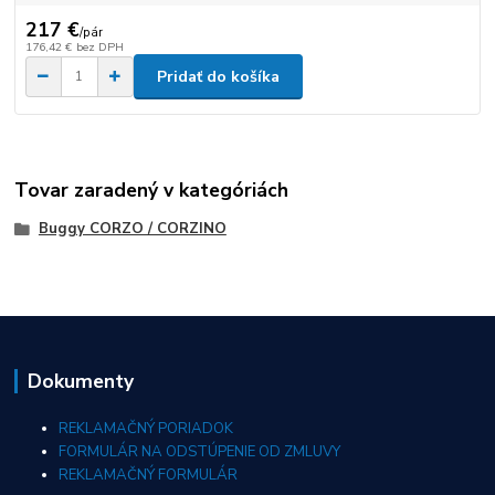
217 €
/
pár
176,42 €
bez DPH
Pridať do košíka
Tovar zaradený v kategóriách
Buggy CORZO / CORZINO
Dokumenty
REKLAMAČNÝ PORIADOK
FORMULÁR NA ODSTÚPENIE OD ZMLUVY
REKLAMAČNÝ FORMULÁR