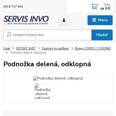
0
ks
0918 747 404
za
0 €
Menu
Hľadať
Úvod
DETSKÝ SVET
Doplnky ku kočíkom
Buggy CORZO / CORZINO
Podnožka delená, odklopná
Podnožka delená, odklopná