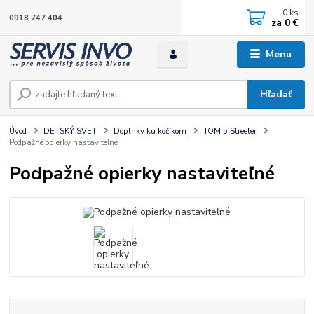
0
ks
0918 747 404
za
0 €
Menu
Hľadať
Úvod
DETSKÝ SVET
Doplnky ku kočíkom
TOM 5 Streeter
Podpažné opierky nastaviteľné
Podpažné opierky nastaviteľné