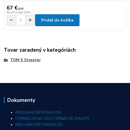
67 €
/
pár
54,47 €
bez DPH
Pridať do košíka
Tovar zaradený v kategóriách
TOM 5 Streeter
Dokumenty
REKLAMAČNÝ PORIADOK
FORMULÁR NA ODSTÚPENIE OD ZMLUVY
REKLAMAČNÝ FORMULÁR