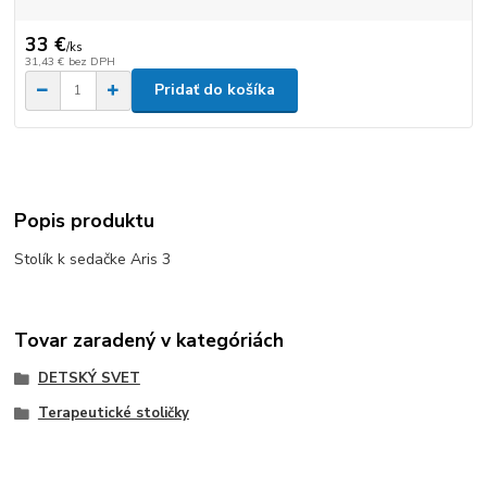
33 €
/
ks
31,43 €
bez DPH
Pridať do košíka
Popis produktu
Stolík k sedačke Aris 3
Tovar zaradený v kategóriách
DETSKÝ SVET
Terapeutické stoličky