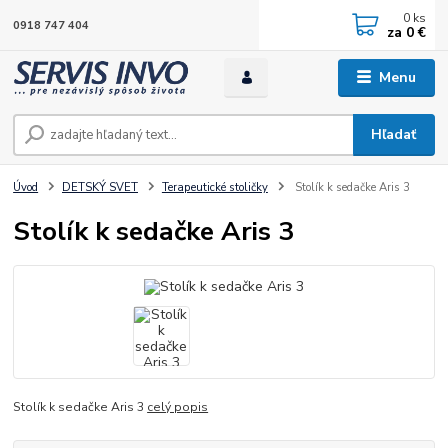
0
ks
0918 747 404
za
0 €
Menu
Hľadať
Úvod
DETSKÝ SVET
Terapeutické stoličky
Stolík k sedačke Aris 3
Stolík k sedačke Aris 3
Stolík k sedačke Aris 3
celý popis