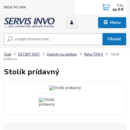
0
ks
0918 747 404
za
0 €
Menu
Hľadať
Úvod
DETSKÝ SVET
Doplnky ku kočíkom
Reha TOM 4
Stolík
prídavný
Stolík prídavný