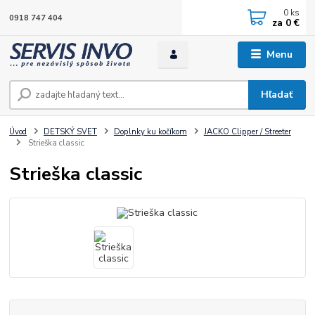
0
ks
0918 747 404
za
0 €
Menu
Hľadať
Úvod
DETSKÝ SVET
Doplnky ku kočíkom
JACKO Clipper / Streeter
Strieška classic
Strieška classic