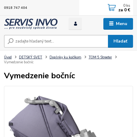
0
ks
0918 747 404
za
0 €
Menu
Hľadať
Úvod
DETSKÝ SVET
Doplnky ku kočíkom
TOM 5 Streeter
Vymedzenie bočníc
Vymedzenie bočníc