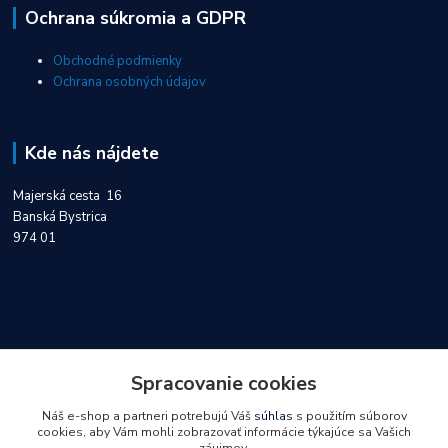
Ochrana súkromia a GDPR
Obchodné podmienky
Ochrana osobných údajov
Kde nás nájdete
Majerská cesta 16
Banská Bystrica
974 01
Kontakty
Spracovanie cookies
Náš e-shop a partneri potrebujú Váš
súhlas
s použitím súborov
0918 747 404
cookies, aby Vám mohli zobrazovať informácie týkajúce sa Vašich