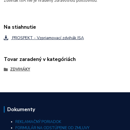
Zdvihák ISA nie je hradený zdravotnou poisťovňou.
Na stiahnutie
PROSPEKT - Vzpriamovací zdvihák ISA
Tovar zaradený v kategóriách
ZDVIHÁKY
Dokumenty
REKLAMAČNÝ PORIADOK
FORMULÁR NA ODSTÚPENIE OD ZMLUVY