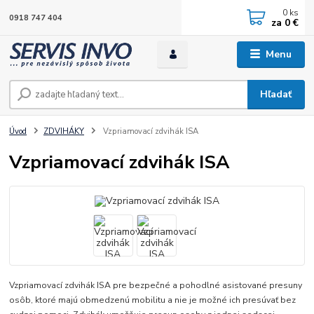
0
ks
0918 747 404
za
0 €
Menu
Hľadať
Úvod
ZDVIHÁKY
Vzpriamovací zdvihák ISA
Vzpriamovací zdvihák ISA
Vzpriamovací zdvihák ISA pre bezpečné a pohodlné asistované presuny
osôb, ktoré majú obmedzenú mobilitu a nie je možné ich presúvať bez