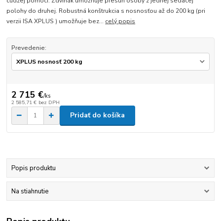
cudzej pomoci. Zdvihák umožňuje presun osoby z jednej sedacej
polohy do druhej. Robustná konštrukcia s nosnosťou až do 200 kg (pri
verzii ISA XPLUS ) umožňuje bez...
celý popis
Prevedenie:
2 715 €
/
ks
2 585,71 €
bez DPH
Pridať do košíka
Popis produktu
Na stiahnutie