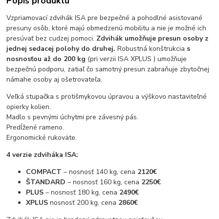
Popis produktu
Vzpriamovací zdvihák ISA pre bezpečné a pohodlné asistované
presuny osôb, ktoré majú obmedzenú mobilitu a nie je možné ich
presúvať bez cudzej pomoci.
Zdvihák umožňuje presun osoby z
jednej sedacej polohy do druhej.
Robustná konštrukcia
s
nosnosťou až do 200 kg
(pri verzii ISA XPLUS ) umožňuje
bezpečnú podporu, zatiaľ čo samotný presun zabraňuje zbytočnej
námahe osoby aj ošetrovateľa.
Veľká stupačka s protišmykovou úpravou a výškovo nastaviteľné
opierky kolien.
Madlo s pevnými úchytmi pre závesný pás.
Predĺžené rameno.
Ergonomické rukoväte.
4 verzie zdviháka ISA:
COMPACT
– nosnosť 140 kg, cena
2120€
ŠTANDARD
– nosnosť 160 kg, cena
2250€
PLUS
– nosnosť 180 kg, cena
2490€
XPLUS
nosnosť 200 kg, cena
2860€