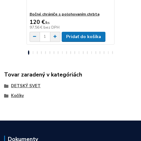
Bočné chrániče s polohovaním chrbta
Fixáci ramie
120 €
44 €
/
ks
/
ks
97,56 €
bez DPH
35,77 €
bez 
Pridať do košíka
Tovar zaradený v kategóriách
DETSKÝ SVET
Kočíky
Dokumenty