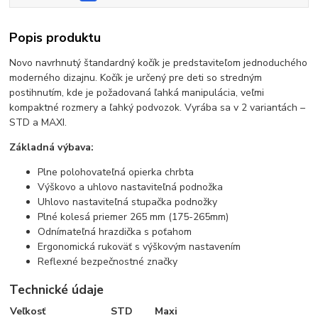
Popis produktu
Novo navrhnutý štandardný kočík je predstaviteľom jednoduchého
moderného dizajnu. Kočík je určený pre deti so stredným
postihnutím, kde je požadovaná ľahká manipulácia, veľmi
kompaktné rozmery a ľahký podvozok. Vyrába sa v 2 variantách –
STD a MAXI.
Základná výbava:
Plne polohovateľná opierka chrbta
Výškovo a uhlovo nastaviteľná podnožka
Uhlovo nastaviteľná stupačka podnožky
Plné kolesá priemer 265 mm (175-265mm)
Odnímateľná hrazdička s poťahom
Ergonomická rukoväť s výškovým nastavením
Reflexné bezpečnostné značky
Technické údaje
Veľkosť
STD
Maxi