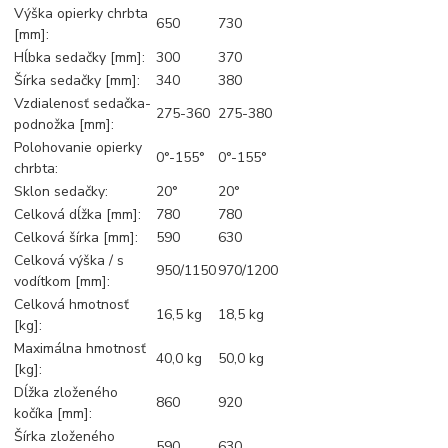
Výška opierky chrbta
650
730
[mm]:
Hĺbka sedačky [mm]:
300
370
Šírka sedačky [mm]:
340
380
Vzdialenosť sedačka-
275-360
275-380
podnožka [mm]:
Polohovanie opierky
0°-155°
0°-155°
chrbta:
Sklon sedačky:
20°
20°
Celková dĺžka [mm]:
780
780
Celková šírka [mm]:
590
630
Celková výška / s
950/1150
970/1200
vodítkom [mm]:
Celková hmotnosť
16,5 kg
18,5 kg
[kg]:
Maximálna hmotnosť
40,0 kg
50,0 kg
[kg]:
Dĺžka zloženého
860
920
kočíka [mm]:
Šírka zloženého
590
630