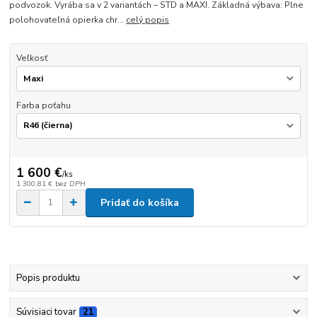
podvozok. Vyrába sa v 2 variantách – STD a MAXI. Základná výbava: Plne
polohovateľná opierka chr...
celý popis
Veľkosť
Farba poťahu
1 600 €
/
ks
1 300,81 €
bez DPH
Pridať do košíka
Popis produktu
Súvisiaci tovar
21