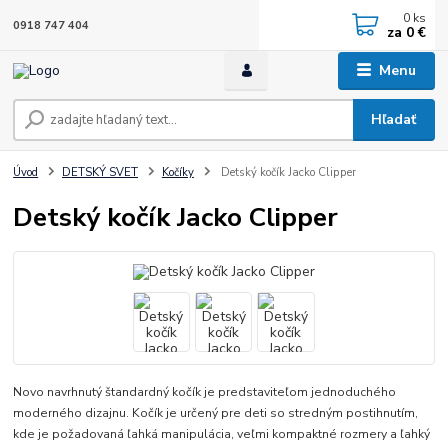
0
ks
0918 747 404
za
0 €
Menu
Hľadať
Úvod
DETSKÝ SVET
Kočíky
Detský kočík Jacko Clipper
Detský kočík Jacko Clipper
Novo navrhnutý štandardný kočík je predstaviteľom jednoduchého
moderného dizajnu. Kočík je určený pre deti so stredným postihnutím,
kde je požadovaná ľahká manipulácia, veľmi kompaktné rozmery a ľahký