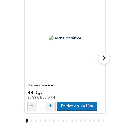
Bočné chrániče
Bočné chrán
33 €
125 €
/
pár
/
ks
26,83 €
bez DPH
101,63 €
bez
Pridať do košíka