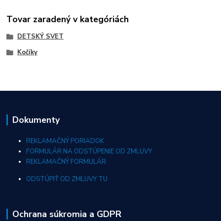
Tovar zaradený v kategóriách
DETSKÝ SVET
Kočíky
Dokumenty
REKLAMAČNÝ PORIADOK
FORMULÁR NA ODSTÚPENIE OD ZMLUVY
REKLAMAČNÝ FORMULÁR
ODSTÚPIŤ OD ZMLUVY TU
Ochrana súkromia a GDPR