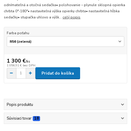
odnímateľná a otočná sedačka• polohovanie – plynule sklopná opierka
chrbta 0°-180°• nastaviteľná výška opierky chrbta• nastaviteľná hĺbka
sedačky• stupačka uhlovo a výšk...
celý popis
Farba poťahu
1 300 €
/
ks
1 056,91 €
bez DPH
Pridať do košíka
Popis produktu
Súvisiaci tovar
18