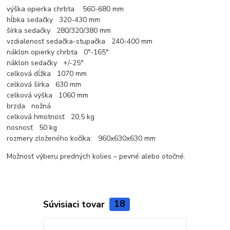
výška opierka chrbta 560-680 mm
hĺbka sedačky 320-430 mm
šírka sedačky 280/320/380 mm
vzdialenosť sedačka-stupačka 240-400 mm
náklon opierky chrbta 0°-165°
náklon sedačky +/-25°
celková dĺžka 1070 mm
celková šírka 630 mm
celková výška 1060 mm
brzda nožná
celková hmotnosť 20,5 kg
nosnosť 50 kg
rozmery zloženého kočíka: 960x630x630 mm
Možnosť výberu predných kolies – pevné alebo otočné.
Súvisiaci tovar
18