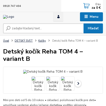
0
ks
0918 747 404
za
0 €
Menu
Hľadať
Úvod
DETSKÝ SVET
Kočíky
Detský kočík Reha TOM 4 – variant B
Detský kočík Reha TOM 4 –
variant B
Mini pre deti od 5 do 10 rokov. • skladací, polohovací kočík pre deti•
umožňuje sedenie alebo ležanie dieťatka• vodítko sklopné•