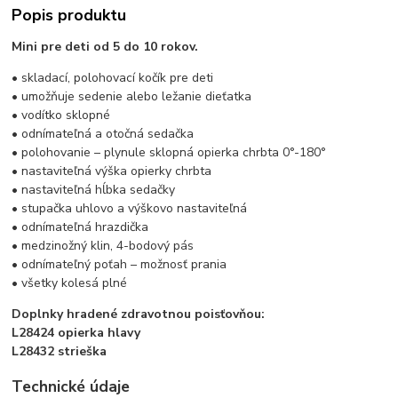
Popis produktu
Mini pre deti od 5 do 10 rokov.
• skladací, polohovací kočík pre deti
• umožňuje sedenie alebo ležanie dieťatka
• vodítko sklopné
• odnímateľná a otočná sedačka
• polohovanie – plynule sklopná opierka chrbta 0°-180°
• nastaviteľná výška opierky chrbta
• nastaviteľná hĺbka sedačky
• stupačka uhlovo a výškovo nastaviteľná
• odnímateľná hrazdička
• medzinožný klin, 4-bodový pás
• odnímateľný poťah – možnosť prania
• všetky kolesá plné
Doplnky hradené zdravotnou poisťovňou:
L28424 opierka hlavy
L28432 strieška
Technické údaje