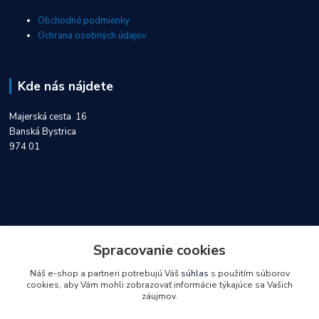
Obchodné podmienky
Ochrana osobných údajov
Kde nás nájdete
Majerská cesta 16
Banská Bystrica
974 01
Kontakty
Spracovanie cookies
Náš e-shop a partneri potrebujú Váš
súhlas
s použitím súborov
0918 747 404
cookies, aby Vám mohli zobrazovať informácie týkajúce sa Vašich
záujmov.
objednavky@servisinvo.sk