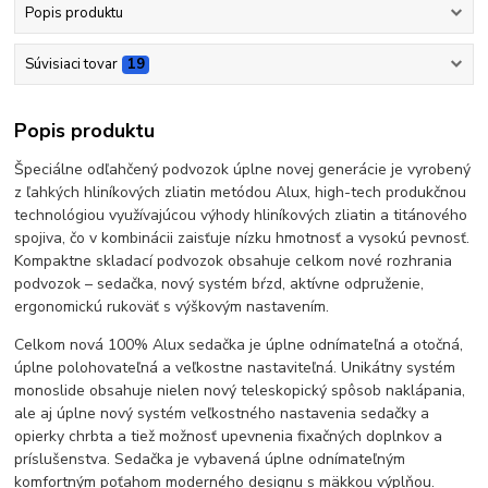
Popis produktu
Súvisiaci tovar
19
Popis produktu
Špeciálne odľahčený podvozok úplne novej generácie je vyrobený
z ľahkých hliníkových zliatin metódou Alux, high-tech produkčnou
technológiou využívajúcou výhody hliníkových zliatin a titánového
spojiva, čo v kombinácii zaisťuje nízku hmotnosť a vysokú pevnosť.
Kompaktne skladací podvozok obsahuje celkom nové rozhrania
podvozok – sedačka, nový systém bŕzd, aktívne odpruženie,
ergonomickú rukoväť s výškovým nastavením.
Celkom nová 100% Alux sedačka je úplne odnímateľná a otočná,
úplne polohovateľná a veľkostne nastaviteľná. Unikátny systém
monoslide obsahuje nielen nový teleskopický spôsob naklápania,
ale aj úplne nový systém veľkostného nastavenia sedačky a
opierky chrbta a tiež možnosť upevnenia fixačných doplnkov a
príslušenstva. Sedačka je vybavená úplne odnímateľným
komfortným poťahom moderného designu s mäkkou výplňou.