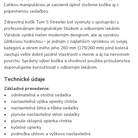
Ľahkou manipuláciou je zaistená úplné zloženie kočíka aj s
pripevnenou sedačkou.
Zdravotný kočík Tom 5 Streeter bol vyvinutý v spolupráci s
profesionálnym designárskym štúdiom a odbornými lekármi.
Výrobok vyniká nielen moderným designom, ale aj vysokou
úžitkovou hodnotou – je jedným z najľahších výrobkou vo svojej
kategórii a okrem iného jeho 260 mm (175/260 mm) plné kolesá
zaisťujú veľmi dobré jazdné vlastnosti v meste a aj na nerovnom
povrchu. Správny výber kočíka a vhodnosť použitia príslušenstva
doporučujeme konzultovať s odborným lekárom.
Technické údaje
Základné prevedenie:
• odnímateľná a otočná sedačka
• nastaviteľná výška opierky chrbta
• nastaviteľná šírka a hĺbka sedačky
• plynule nastaviteľný sklon sedačky
• plynule sklopná opierka chrbta
• kyčelné opierky
• podnožka uhlovo a výškovo nastaviteľná