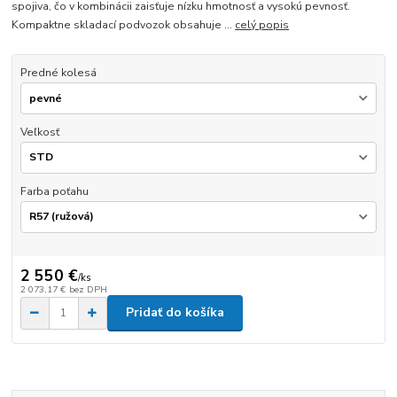
spojiva, čo v kombinácii zaisťuje nízku hmotnosť a vysokú pevnosť.
Kompaktne skladací podvozok obsahuje ...
celý popis
Predné kolesá
Veľkosť
Farba poťahu
2 550 €
/
ks
2 073,17 €
bez DPH
Pridať do košíka