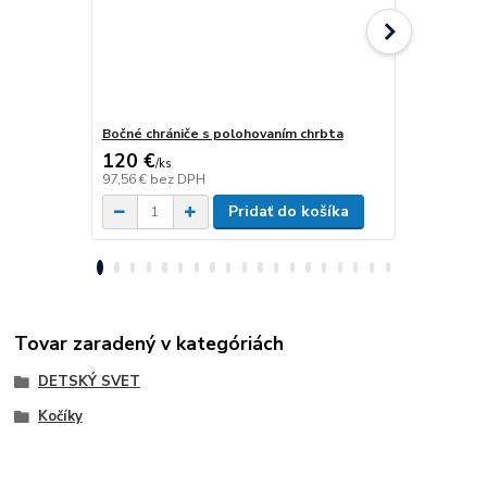
Bočné chrániče s polohovaním chrbta
Fixácia panv
120 €
61 €
/
ks
/
ks
97,56 €
bez DPH
49,59 €
bez 
Pridať do košíka
Tovar zaradený v kategóriách
DETSKÝ SVET
Kočíky