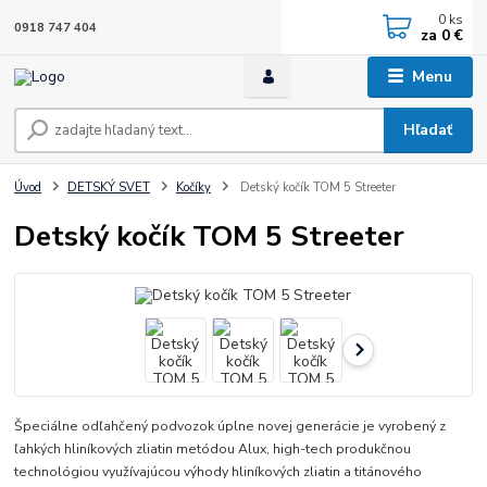
0
ks
0918 747 404
za
0 €
Menu
Hľadať
Úvod
DETSKÝ SVET
Kočíky
Detský kočík TOM 5 Streeter
Detský kočík TOM 5 Streeter
Špeciálne odľahčený podvozok úplne novej generácie je vyrobený z
ľahkých hliníkových zliatin metódou Alux, high-tech produkčnou
technológiou využívajúcou výhody hliníkových zliatin a titánového