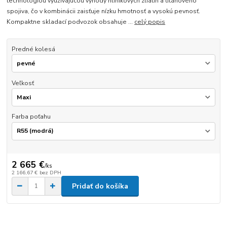
technológiou využívajúcou výhody hliníkových zliatin a titánového
spojiva, čo v kombinácii zaisťuje nízku hmotnosť a vysokú pevnosť.
Kompaktne skladací podvozok obsahuje ...
celý popis
Predné kolesá
Veľkosť
Farba poťahu
2 665 €
/
ks
2 166,67 €
bez DPH
Pridať do košíka