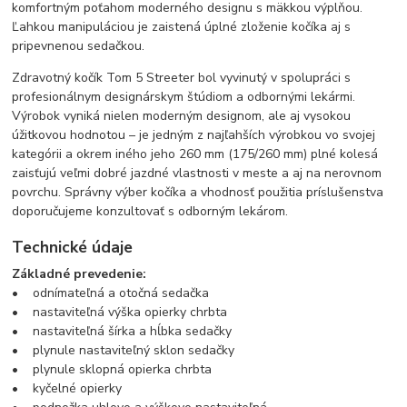
komfortným poťahom moderného designu s mäkkou výplňou.
Ľahkou manipuláciou je zaistená úplné zloženie kočíka aj s
pripevnenou sedačkou.
Zdravotný kočík Tom 5 Streeter bol vyvinutý v spolupráci s
profesionálnym designárskym štúdiom a odbornými lekármi.
Výrobok vyniká nielen moderným designom, ale aj vysokou
úžitkovou hodnotou – je jedným z najľahších výrobkou vo svojej
kategórii a okrem iného jeho 260 mm (175/260 mm) plné kolesá
zaisťujú veľmi dobré jazdné vlastnosti v meste a aj na nerovnom
povrchu. Správny výber kočíka a vhodnosť použitia príslušenstva
doporučujeme konzultovať s odborným lekárom.
Technické údaje
Základné prevedenie:
• odnímateľná a otočná sedačka
• nastaviteľná výška opierky chrbta
• nastaviteľná šírka a hĺbka sedačky
• plynule nastaviteľný sklon sedačky
• plynule sklopná opierka chrbta
• kyčelné opierky