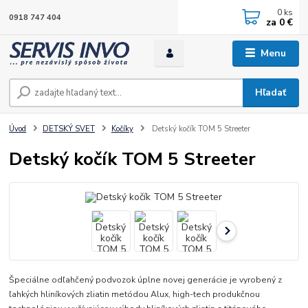
0
ks
0918 747 404
za
0 €
Menu
Hľadať
Úvod
DETSKÝ SVET
Kočíky
Detský kočík TOM 5 Streeter
Detský kočík TOM 5 Streeter
Špeciálne odľahčený podvozok úplne novej generácie je vyrobený z
ľahkých hliníkových zliatin metódou Alux, high-tech produkčnou