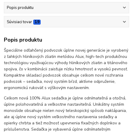
Popis produktu
Súvisiaci tovar
19
Popis produktu
Špeciálne odľahčený podvozok úplne novej generácie je vyrobený
z ľahkých hliníkových zliatin metódou Alux, high-tech produkčnou
technológiou využívajúcou výhody hliníkových zliatin a titánového
spojiva, čo v kombinácii zaisťuje nízku hmotnosť a vysokú pevnosť.
Kompaktne skladací podvozok obsahuje celkom nové rozhrania
podvozok – sedačka, nový systém bŕzd, aktívne odpruženie,
ergonomickú rukoväť s výškovým nastavením.
Celkom nová 100% Alux sedačka je úplne odnímateľná a otočná,
úplne polohovateľná a veľkostne nastaviteľná. Unikátny systém
monoslide obsahuje nielen nový teleskopický spôsob naklápania,
ale aj úplne nový systém veľkostného nastavenia sedačky a
opierky chrbta a tiež možnosť upevnenia fixačných doplnkov a
príslušenstva. Sedačka je vybavená úplne odnímateľným