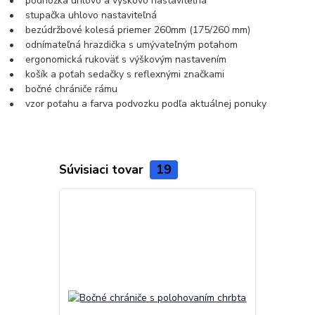
• podnožka uhlovo a výškovo nastaviteľná
• stupačka uhlovo nastaviteľná
• bezúdržbové kolesá priemer 260mm (175/260 mm)
• odnímateľná hrazdička s umývateľným poťahom
• ergonomická rukoväť s výškovým nastavením
• košík a poťah sedačky s reflexnými značkami
• bočné chrániče rámu
• vzor poťahu a farva podvozku podľa aktuálnej ponuky
Súvisiaci tovar
19