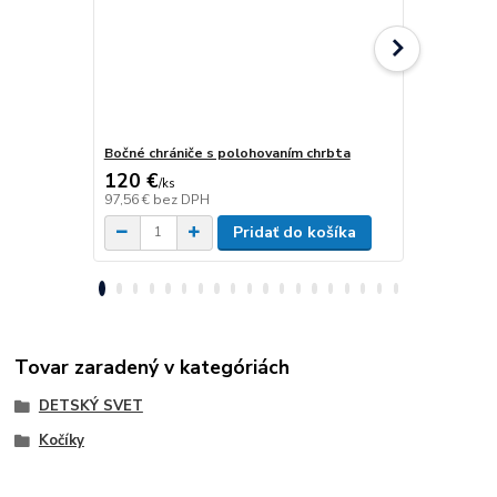
Bočné chrániče s polohovaním chrbta
Fixácia panv
120 €
61 €
/
ks
/
ks
97,56 €
bez DPH
49,59 €
bez 
Pridať do košíka
Tovar zaradený v kategóriách
DETSKÝ SVET
Kočíky