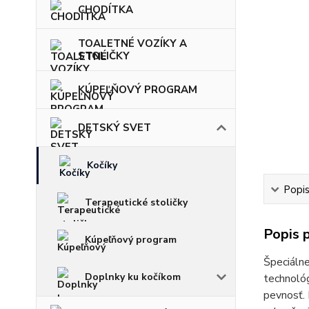
CHODÍTKA
TOALETNÉ VOZÍKY A
STOLIČKY
KÚPEĽŇOVÝ PROGRAM
DETSKÝ SVET
Kočíky
Popi
Terapeutické stoličky
Popis 
Kúpeľňový program
Špeciálne
Doplnky ku kočíkom
technológ
pevnosť.