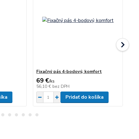
Fixačný pás 4-bodový, komfort
Koš
69 €
3
/
ks
56,10 €
bez DPH
30
šíka
Pridať do košíka