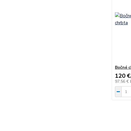
Bočné c
120 €
97,56 €