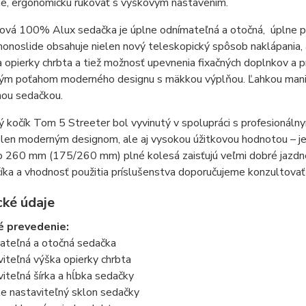
ie, ergonomickú rukoväť s výškovým nastavením.
ová 100% Alux sedačka je úplne odnímateľná a otočná, úplne po
noslide obsahuje nielen nový teleskopický spôsob naklápania, 
 opierky chrbta a tiež možnosť upevnenia fixačných doplnkov a 
ým poťahom moderného designu s mäkkou výplňou. Ľahkou manipul
nou sedačkou.
 kočík Tom 5 Streeter bol vyvinutý v spolupráci s profesionál
elen moderným designom, ale aj vysokou úžitkovou hodnotou – je 
o 260 mm (175/260 mm) plné kolesá zaisťujú veľmi dobré jazdné
íka a vhodnosť použitia príslušenstva doporučujeme konzultova
cké údaje
é prevedenie:
teľná a otočná sedačka
iteľná výška opierky chrbta
teľná šírka a hĺbka sedačky
e nastaviteľný sklon sedačky