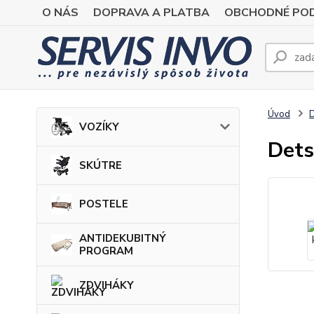
O NÁS
DOPRAVA A PLATBA
OBCHODNÉ POD
Úvod
VOZÍKY
Dets
SKÚTRE
POSTELE
ANTIDEKUBITNÝ
PROGRAM
ZDVIHÁKY