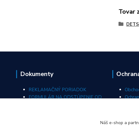
Tovar 
DETS
Dokumenty
Ochran
REKLAMAČNÝ PORIADOK
Obcho
FORMULÁR NA ODSTÚPENIE OD
Ochran
ZMLUVY
REKLAMAČNÝ FORMULÁR
Náš e-shop a partn
ODSTÚPIŤ OD ZMLUVY TU