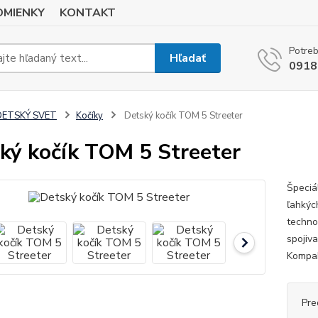
MIENKY
KONTAKT
Potreb
Hľadať
0918
DETSKÝ SVET
Kočíky
Detský kočík TOM 5 Streeter
ký kočík TOM 5 Streeter
Špeciá
ľahkýc
techno
spojiv
Kompak
Pre