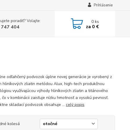
Prihlásenie
ujete poradiť? Volajte:
0
ks
za
0 €
 747 404
lne odľahčený podvozok úplne novej generácie je vyrobený z
h hliníkových zliatin metódou Alux, high-tech produkčnou
lógiou využívajúcou výhody hliníkových zliatin a titánového
a, čo v kombinácii zaisťuje nízku hmotnosť a vysokú pevnosť.
tne skladací podvozok obsahuje ...
celý popis
dné kolesá