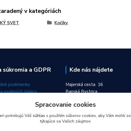
zaradený v kategóriách
KÝ SVET
Kočíky
a súkromia a GDPR
Kde nás nájdete
dné podmienky
Majerská cesta 16
a osobných údajov
Banská Bystrica
974 01
Spracovanie cookies
eri potrebujú Váš
súhlas
s použitím súborov cookies, aby Vám mohli zo
týkajúce sa Vašich záujmov.