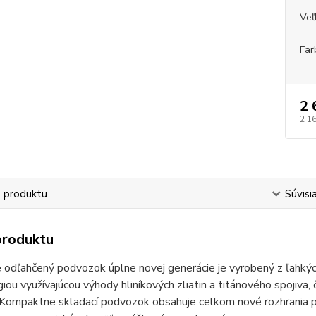
Veľ
Far
2 
2 1
s produktu
Súvisi
produktu
 odľahčený podvozok úplne novej generácie je vyrobený z ľahkýc
iou využívajúcou výhody hliníkových zliatin a titánového spojiva,
 Kompaktne skladací podvozok obsahuje celkom nové rozhrania p