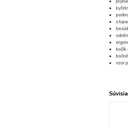
• plynul
• kyčeln
• podnož
• stupač
• bezúd
• odníma
• ergono
• košík 
• bočné 
• vzor p
Súvisia