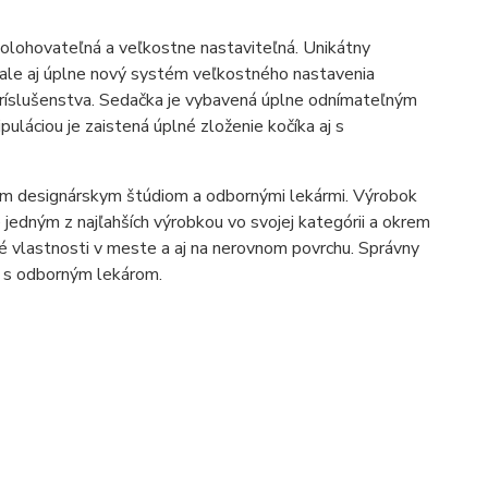
lohovateľná a veľkostne nastaviteľná. Unikátny
ale aj úplne nový systém veľkostného nastavenia
príslušenstva. Sedačka je vybavená úplne odnímateľným
áciou je zaistená úplné zloženie kočíka aj s
nym designárskym štúdiom a odbornými lekármi. Výrobok
jedným z najľahších výrobkou vo svojej kategórii a okrem
 vlastnosti v meste a aj na nerovnom povrchu. Správny
ť s odborným lekárom.