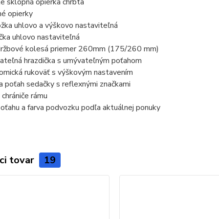
e sklopná opierka chrbta
é opierky
ka uhlovo a výškovo nastaviteľná
ka uhlovo nastaviteľná
ržbové kolesá priemer 260mm (175/260 mm)
teľná hrazdička s umývateľným poťahom
mická rukoväť s výškovým nastavením
a poťah sedačky s reflexnými značkami
chrániče rámu
oťahu a farva podvozku podľa aktuálnej ponuky
ci tovar
19