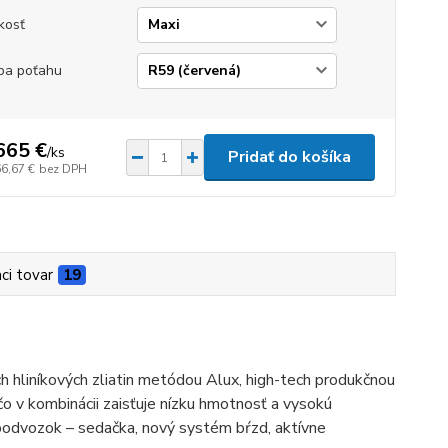
kosť
ba poťahu
665 €
/
ks
Pridať do košíka
66,67 €
bez DPH
aci tovar
19
h hliníkových zliatin metódou Alux, high-tech produkčnou
 čo v kombinácii zaisťuje nízku hmotnosť a vysokú
odvozok – sedačka, nový systém bŕzd, aktívne