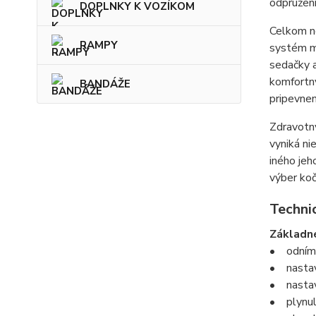
odpružen
DOPLNKY K VOZÍKOM
Celkom n
RAMPY
systém mo
sedačky a
komfortn
BANDÁŽE
pripevne
Zdravotný
vyniká ni
iného jeh
výber koč
Techni
Základn
• odníma
• nastav
• nastavi
• plynul